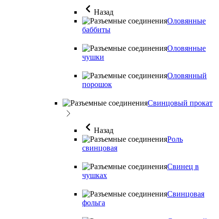
Назад
Оловянные
баббиты
Оловянные
чушки
Оловянный
порошок
Свинцовый прокат
Назад
Роль
свинцовая
Свинец в
чушках
Свинцовая
фольга