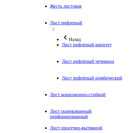
Жесть листовая
Лист рифленый
Назад
Лист рифлёный квинтет
Лист рифлёный чечевица
Лист рифлёный ромбический
Лист коррозионно-стойкий
Лист оцинкованный
перфорированный
Лист просечно-вытяжной