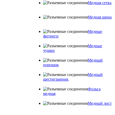
Медная сетка
Медная шина
Медные
фитинги
Медные
чушки
Медный
порошок
Медный
шестигранник
Фольга
медная
Медный лист