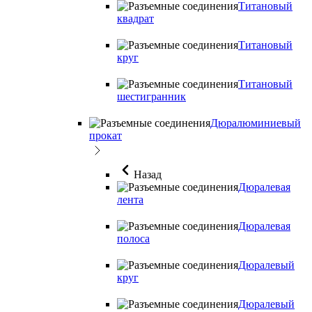
Титановый
квадрат
Титановый
круг
Титановый
шестигранник
Дюралюминиевый
прокат
Назад
Дюралевая
лента
Дюралевая
полоса
Дюралевый
круг
Дюралевый