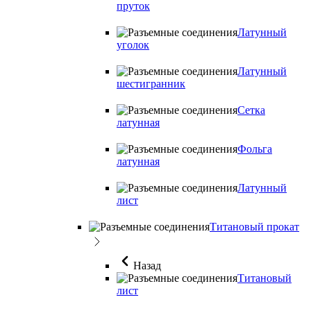
пруток
Латунный
уголок
Латунный
шестигранник
Сетка
латунная
Фольга
латунная
Латунный
лист
Титановый прокат
Назад
Титановый
лист