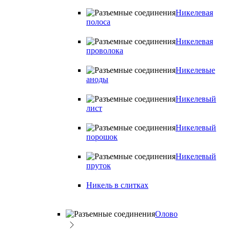
Никелевая
полоса
Никелевая
проволока
Никелевые
аноды
Никелевый
лист
Никелевый
порошок
Никелевый
пруток
Никель в слитках
Олово