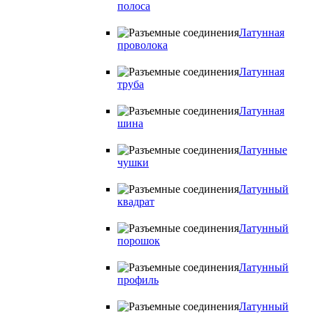
полоса
Латунная
проволока
Латунная
труба
Латунная
шина
Латунные
чушки
Латунный
квадрат
Латунный
порошок
Латунный
профиль
Латунный