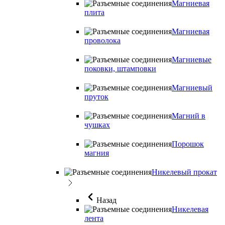
Магниевая
плита
Магниевая
проволока
Магниевые
поковки, штамповки
Магниевый
пруток
Магний в
чушках
Порошок
магния
Никелевый прокат
Назад
Никелевая
лента