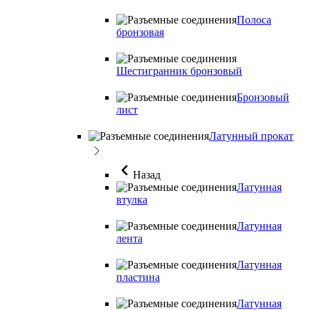
Полоса
бронзовая
Шестигранник бронзовый
Бронзовый
лист
Латунный прокат
Назад
Латунная
втулка
Латунная
лента
Латунная
пластина
Латунная