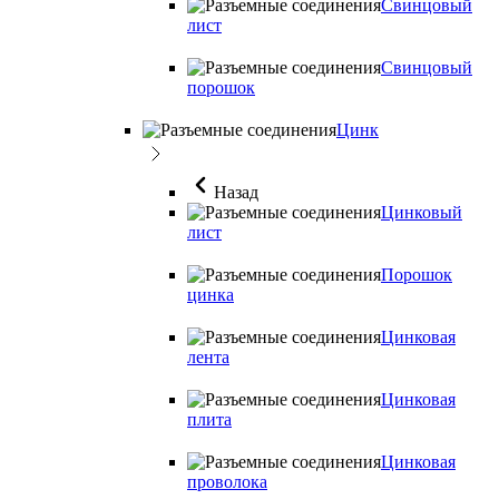
Свинцовый
лист
Свинцовый
порошок
Цинк
Назад
Цинковый
лист
Порошок
цинка
Цинковая
лента
Цинковая
плита
Цинковая
проволока