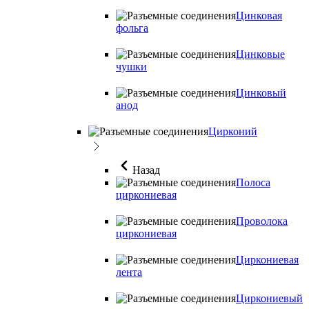
Цинковая
фольга
Цинковые
чушки
Цинковый
анод
Цирконий
Назад
Полоса
циркониевая
Проволока
циркониевая
Циркониевая
лента
Циркониевый