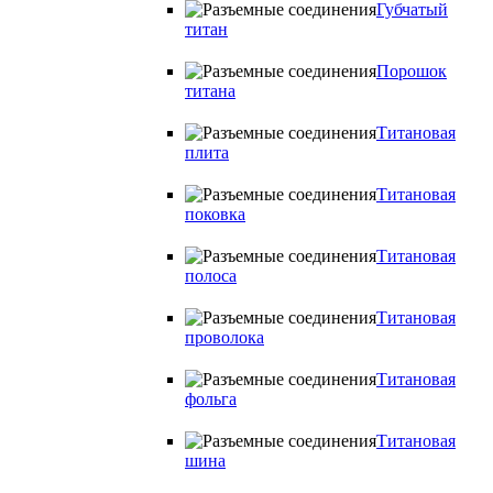
Губчатый
титан
Порошок
титана
Титановая
плита
Титановая
поковка
Титановая
полоса
Титановая
проволока
Титановая
фольга
Титановая
шина