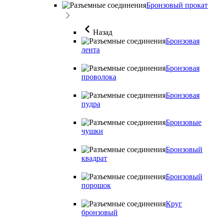
Бронзовый прокат
Назад
Бронзовая
лента
Бронзовая
проволока
Бронзовая
пудра
Бронзовые
чушки
Бронзовый
квадрат
Бронзовый
порошок
Круг
бронзовый