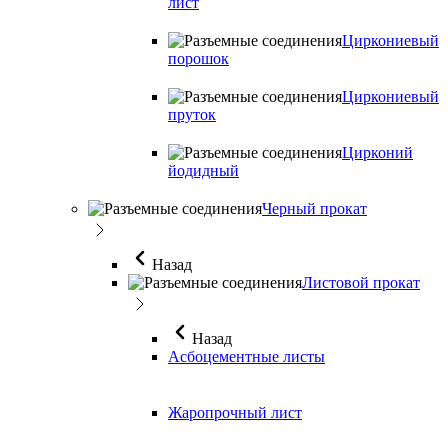
лист
Циркониевый
порошок
Циркониевый
пруток
Цирконий
йодидный
Черный прокат
Назад
Листовой прокат
Назад
Асбоцементные листы
Жаропрочный лист