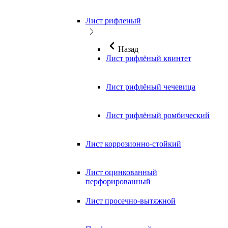
Лист рифленый
Назад
Лист рифлёный квинтет
Лист рифлёный чечевица
Лист рифлёный ромбический
Лист коррозионно-стойкий
Лист оцинкованный
перфорированный
Лист просечно-вытяжной