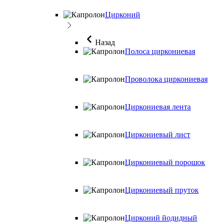
Цирконий
Назад
Полоса циркониевая
Проволока циркониевая
Циркониевая лента
Циркониевый лист
Циркониевый порошок
Циркониевый пруток
Цирконий йодидный