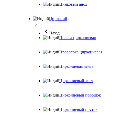
Цинковый анод
Цирконий
Назад
Полоса циркониевая
Проволока циркониевая
Циркониевая лента
Циркониевый лист
Циркониевый порошок
Циркониевый пруток