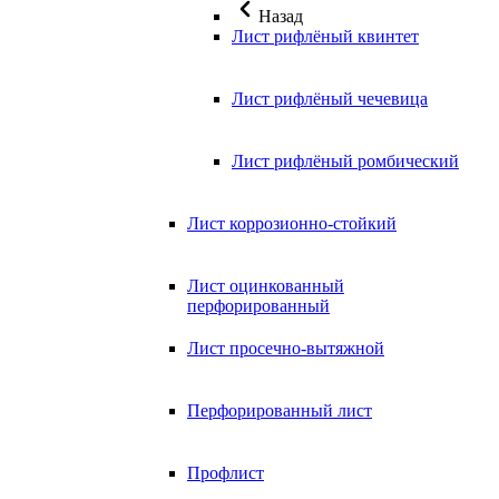
Назад
Лист рифлёный квинтет
Лист рифлёный чечевица
Лист рифлёный ромбический
Лист коррозионно-стойкий
Лист оцинкованный
перфорированный
Лист просечно-вытяжной
Перфорированный лист
Профлист