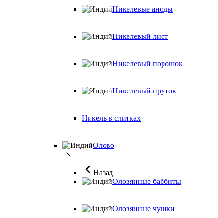
Никелевые аноды
Никелевый лист
Никелевый порошок
Никелевый пруток
Никель в слитках
Олово
Назад
Оловянные баббиты
Оловянные чушки