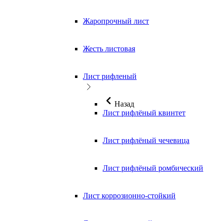
Жаропрочный лист
Жесть листовая
Лист рифленый
Назад
Лист рифлёный квинтет
Лист рифлёный чечевица
Лист рифлёный ромбический
Лист коррозионно-стойкий