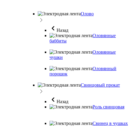
Олово
Назад
Оловянные
баббиты
Оловянные
чушки
Оловянный
порошок
Свинцовый прокат
Назад
Роль свинцовая
Свинец в чушках