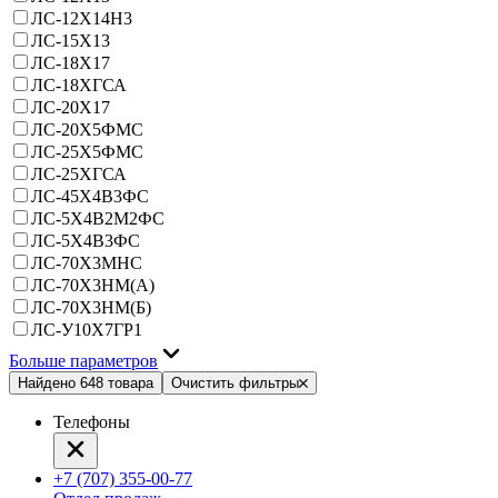
ЛС-12Х14Н3
ЛС-15Х13
ЛС-18Х17
ЛС-18ХГСА
ЛС-20Х17
ЛС-20Х5ФМС
ЛС-25Х5ФМС
ЛС-25ХГСА
ЛС-45Х4В3ФС
ЛС-5Х4В2М2ФС
ЛС-5Х4В3ФС
ЛС-70Х3МНС
ЛС-70Х3НМ(А)
ЛС-70Х3НМ(Б)
ЛС-У10Х7ГР1
Больше параметров
Найдено 648 товара
Очистить фильтры
Телефоны
+7 (707) 355-00-77