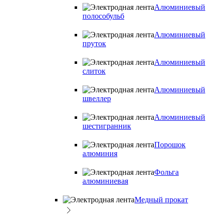
Алюминиевый
полособульб
Алюминиевый
пруток
Алюминиевый
слиток
Алюминиевый
швеллер
Алюминиевый
шестигранник
Порошок
алюминия
Фольга
алюминиевая
Медный прокат