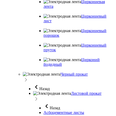
Циркониевая
лента
Циркониевый
лист
Циркониевый
порошок
Циркониевый
пруток
Цирконий
йодидный
Черный прокат
Назад
Листовой прокат
Назад
Асбоцементные листы