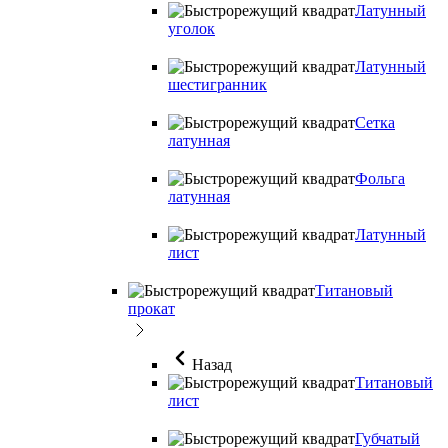
Латунный
уголок
Латунный
шестигранник
Сетка
латунная
Фольга
латунная
Латунный
лист
Титановый
прокат
Назад
Титановый
лист
Губчатый