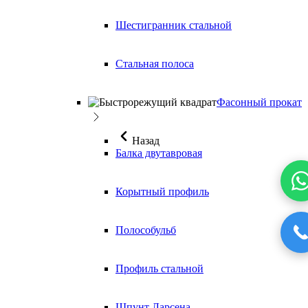
Шестигранник стальной
Стальная полоса
Фасонный прокат
Назад
Балка двутавровая
Корытный профиль
Полособульб
Профиль стальной
Шпунт Ларсена