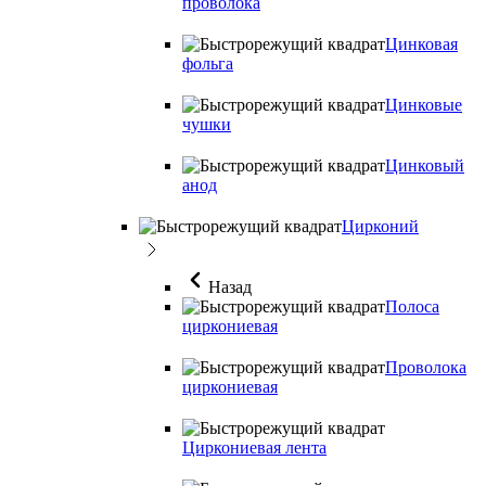
проволока
Цинковая
фольга
Цинковые
чушки
Цинковый
анод
Цирконий
Назад
Полоса
циркониевая
Проволока
циркониевая
Циркониевая лента