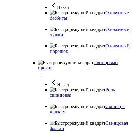
Назад
Оловянные
баббиты
Оловянные
чушки
Оловянный
порошок
Свинцовый
прокат
Назад
Роль
свинцовая
Свинец в
чушках
Свинцовая
фольга