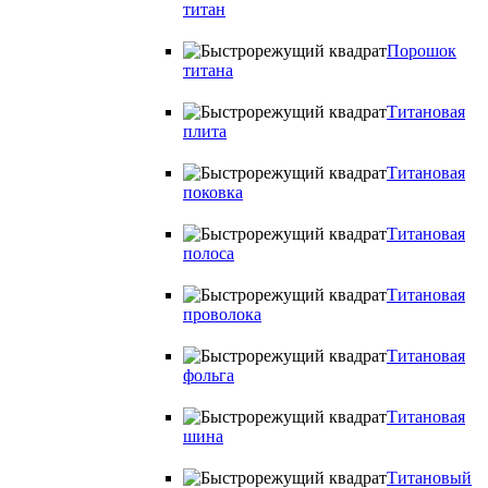
титан
Порошок
титана
Титановая
плита
Титановая
поковка
Титановая
полоса
Титановая
проволока
Титановая
фольга
Титановая
шина
Титановый