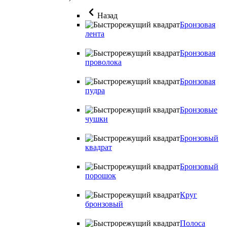
Назад
Бронзовая
лента
Бронзовая
проволока
Бронзовая
пудра
Бронзовые
чушки
Бронзовый
квадрат
Бронзовый
порошок
Круг
бронзовый
Полоса