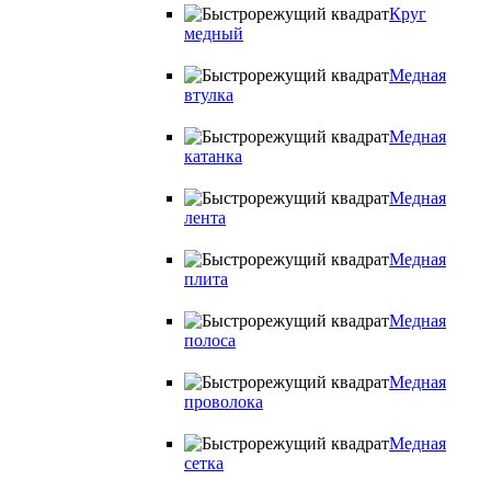
Круг
медный
Медная
втулка
Медная
катанка
Медная
лента
Медная
плита
Медная
полоса
Медная
проволока
Медная
сетка