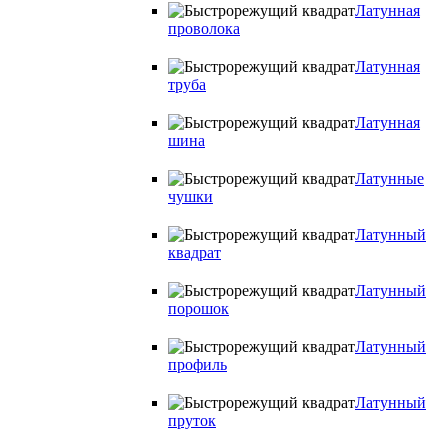
Латунная
проволока
Латунная
труба
Латунная
шина
Латунные
чушки
Латунный
квадрат
Латунный
порошок
Латунный
профиль
Латунный
пруток