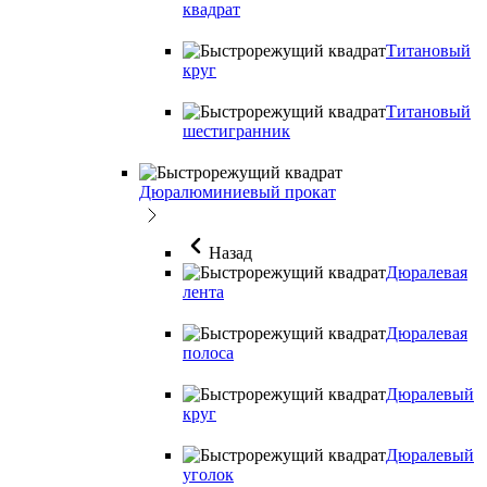
квадрат
Титановый
круг
Титановый
шестигранник
Дюралюминиевый прокат
Назад
Дюралевая
лента
Дюралевая
полоса
Дюралевый
круг
Дюралевый
уголок