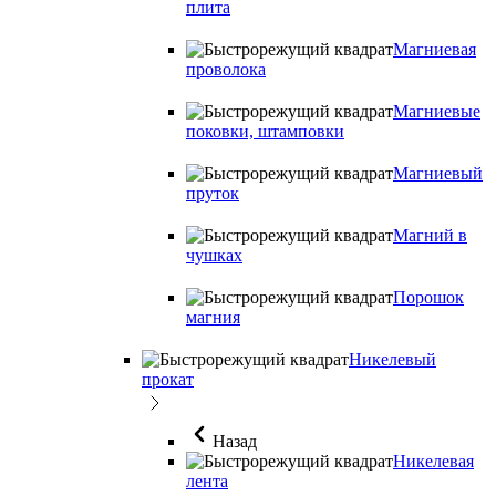
плита
Магниевая
проволока
Магниевые
поковки, штамповки
Магниевый
пруток
Магний в
чушках
Порошок
магния
Никелевый
прокат
Назад
Никелевая
лента