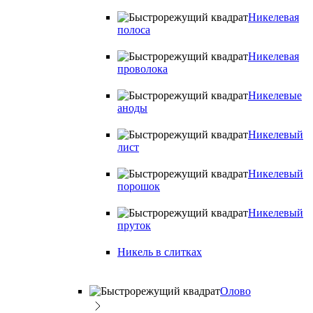
Никелевая
полоса
Никелевая
проволока
Никелевые
аноды
Никелевый
лист
Никелевый
порошок
Никелевый
пруток
Никель в слитках
Олово