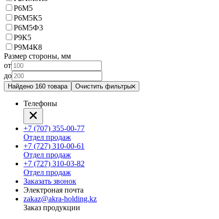
Р6М5
Р6М5К5
Р6М5Ф3
Р9К5
Р9М4К8
Размер стороны, мм
от
до
Найдено 160 товара
Очистить фильтры
Телефоны
+7 (707) 355-00-77
Отдел продаж
+7 (727) 310-00-61
Отдел продаж
+7 (727) 310-03-82
Отдел продаж
Заказать звонок
Электроная почта
zakaz@akra-holding.kz
Заказ продукции