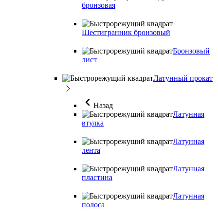
бронзовая
Шестигранник бронзовый
Бронзовый
лист
Латунный прокат
Назад
Латунная
втулка
Латунная
лента
Латунная
пластина
Латунная
полоса