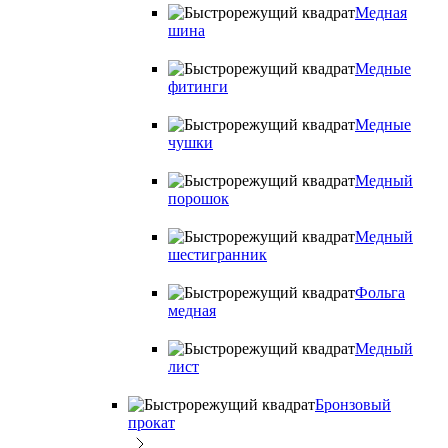
Медная
шина
Медные
фитинги
Медные
чушки
Медный
порошок
Медный
шестигранник
Фольга
медная
Медный
лист
Бронзовый
прокат