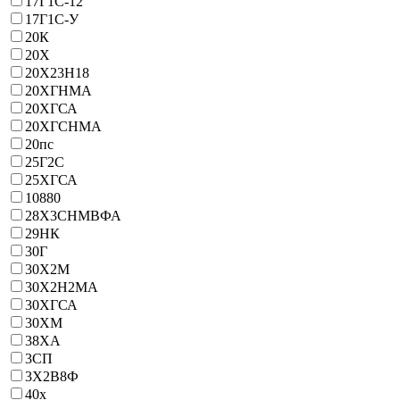
17Г1С-12
17Г1С-У
20К
20Х
20Х23Н18
20ХГНМА
20ХГСА
20ХГСНМА
20пс
25Г2С
25ХГСА
10880
28Х3СНМВФА
29НК
30Г
30Х2М
30Х2Н2МА
30ХГСА
30ХМ
38ХА
3СП
3Х2В8Ф
40х