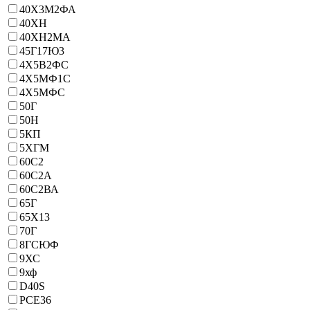
40Х3М2ФА
40ХН
40ХН2МА
45Г17Ю3
4Х5В2ФС
4Х5МФ1С
4Х5МФС
50Г
50Н
5КП
5ХГМ
60С2
60С2А
60С2ВА
65Г
65Х13
70Г
8ГСЮФ
9ХС
9хф
D40S
PCE36