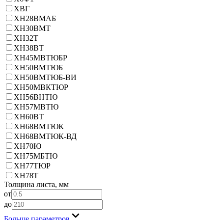
ХВГ
ХН28ВМАБ
ХН30ВМТ
ХН32Т
ХН38ВТ
ХН45МВТЮБР
ХН50ВМТЮБ
ХН50ВМТЮБ-ВИ
ХН50МВКТЮР
ХН56ВНТЮ
ХН57МВТЮ
ХН60ВТ
ХН68ВМТЮК
ХН68ВМТЮК-ВД
ХН70Ю
ХН75МБТЮ
ХН77ТЮР
ХН78Т
Толщина листа, мм
от
до
Больше параметров