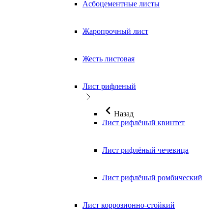
Асбоцементные листы
Жаропрочный лист
Жесть листовая
Лист рифленый
Назад
Лист рифлёный квинтет
Лист рифлёный чечевица
Лист рифлёный ромбический
Лист коррозионно-стойкий