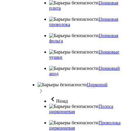
Цинковая
плита
Цинковая
проволока
Цинковая
фольга
Цинковые
чушки
Цинковый
анод
Цирконий
Назад
Полоса
циркониевая
Проволока
циркониевая