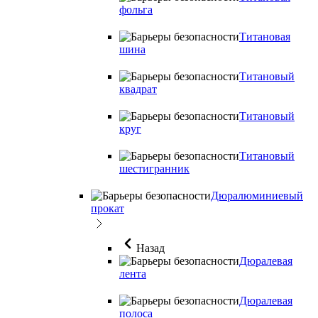
фольга
Титановая
шина
Титановый
квадрат
Титановый
круг
Титановый
шестигранник
Дюралюминиевый
прокат
Назад
Дюралевая
лента
Дюралевая
полоса