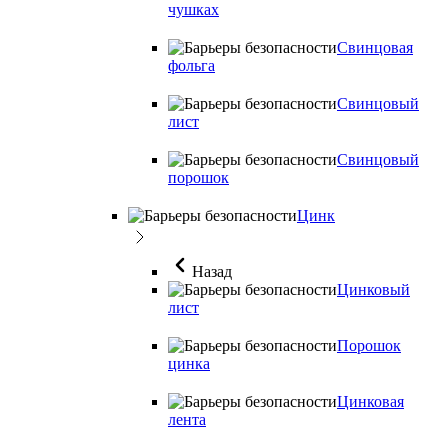
чушках
Свинцовая
фольга
Свинцовый
лист
Свинцовый
порошок
Цинк
Назад
Цинковый
лист
Порошок
цинка
Цинковая
лента