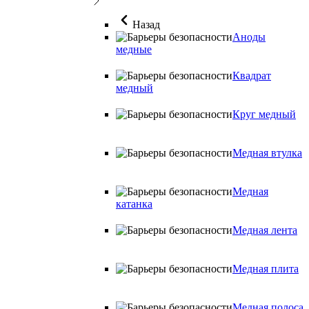
Назад
Аноды
медные
Квадрат
медный
Круг медный
Медная втулка
Медная
катанка
Медная лента
Медная плита
Медная полоса