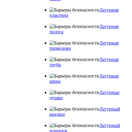
Латунная
пластина
Латунная
полоса
Латунная
проволока
Латунная
труба
Латунная
шина
Латунные
чушки
Латунный
квадрат
Латунный
порошок