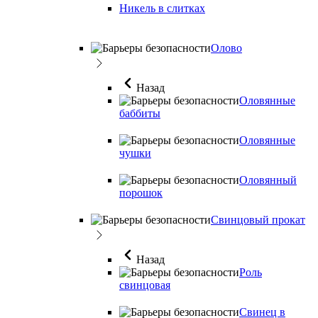
Никель в слитках
Олово
Назад
Оловянные
баббиты
Оловянные
чушки
Оловянный
порошок
Свинцовый прокат
Назад
Роль
свинцовая
Свинец в