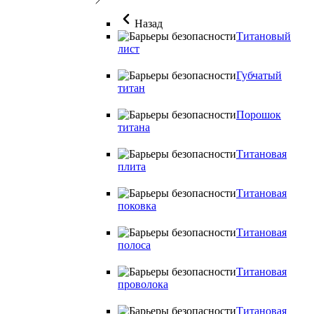
Назад
Титановый
лист
Губчатый
титан
Порошок
титана
Титановая
плита
Титановая
поковка
Титановая
полоса
Титановая
проволока
Титановая