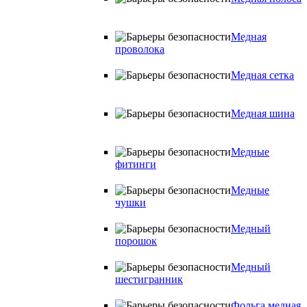
Медная
проволока
Медная сетка
Медная шина
Медные
фитинги
Медные
чушки
Медный
порошок
Медный
шестигранник
Фольга медная