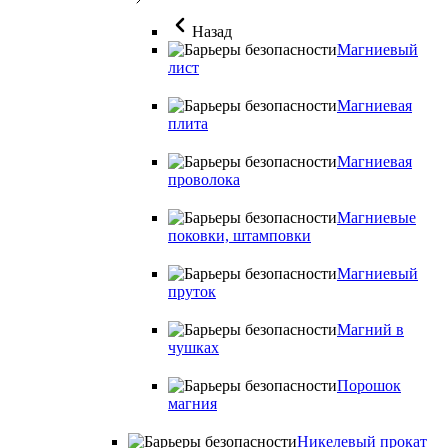
Назад
Магниевый
лист
Магниевая
плита
Магниевая
проволока
Магниевые
поковки, штамповки
Магниевый
пруток
Магний в
чушках
Порошок
магния
Никелевый прокат