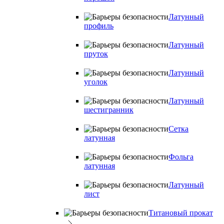
Латунный
профиль
Латунный
пруток
Латунный
уголок
Латунный
шестигранник
Сетка
латунная
Фольга
латунная
Латунный
лист
Титановый прокат