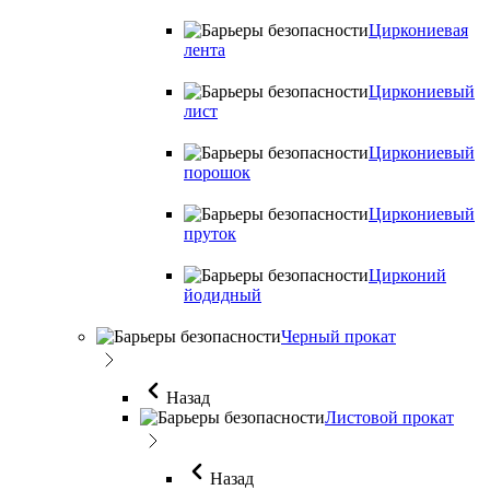
Циркониевая
лента
Циркониевый
лист
Циркониевый
порошок
Циркониевый
пруток
Цирконий
йодидный
Черный прокат
Назад
Листовой прокат
Назад