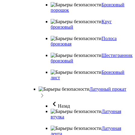
Бронзовый
порошок
Круг
бронзовый
Полоса
бронзовая
Шестигранник
бронзовый
Бронзовый
лист
Латунный прокат
Назад
Латунная
втулка
Латунная
лента