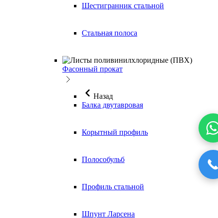
Шестигранник стальной
Стальная полоса
Фасонный прокат
Назад
Балка двутавровая
Корытный профиль
Полособульб
Профиль стальной
Шпунт Ларсена