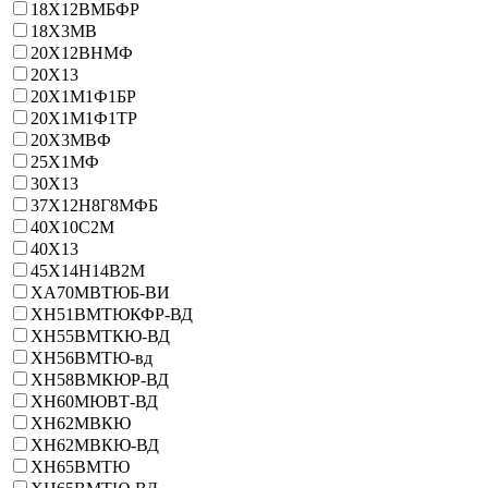
18Х12ВМБФР
18Х3МВ
20Х12ВНМФ
20Х13
20Х1М1Ф1БР
20Х1М1Ф1ТР
20Х3МВФ
25Х1МФ
30Х13
37Х12Н8Г8МФБ
40Х10С2М
40Х13
45Х14Н14В2М
ХА70МВТЮБ-ВИ
ХН51ВМТЮКФР-ВД
ХН55ВМТКЮ-ВД
ХН56ВМТЮ-вд
ХН58ВМКЮР-ВД
ХН60МЮВТ-ВД
ХН62МВКЮ
ХН62МВКЮ-ВД
ХН65ВМТЮ