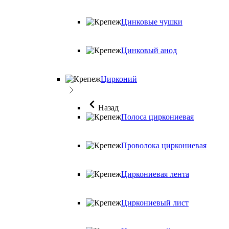
Цинковые чушки
Цинковый анод
Цирконий
Назад
Полоса циркониевая
Проволока циркониевая
Циркониевая лента
Циркониевый лист