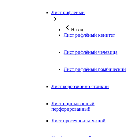
Лист рифленый
Назад
Лист рифлёный квинтет
Лист рифлёный чечевица
Лист рифлёный ромбический
Лист коррозионно-стойкий
Лист оцинкованный
перфорированный
Лист просечно-вытяжной