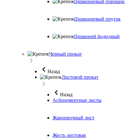
Циркониевый порошок
Циркониевый пруток
Цирконий йодидный
Черный прокат
Назад
Листовой прокат
Назад
Асбоцементные листы
Жаропрочный лист
Жесть листовая