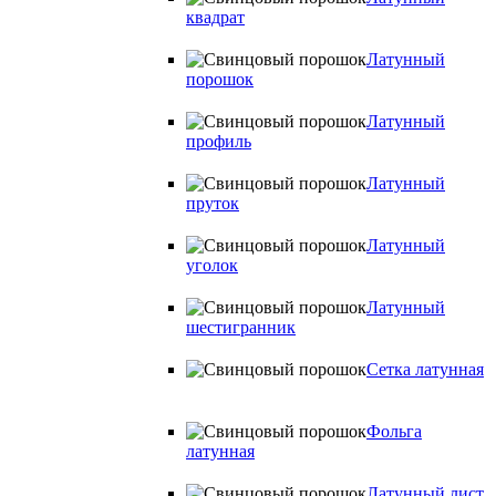
квадрат
Латунный
порошок
Латунный
профиль
Латунный
пруток
Латунный
уголок
Латунный
шестигранник
Сетка латунная
Фольга
латунная
Латунный лист