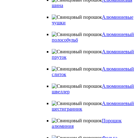
шина
Алюминиевые
чушки
Алюминиевый
полособульб
Алюминиевый
пруток
Алюминиевый
слиток
Алюминиевый
швеллер
Алюминиевый
шестигранник
Порошок
алюминия
Фольга