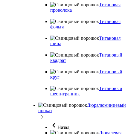
Титановая
проволока
Титановая
фольга
Титановая
шина
Титановый
квадрат
Титановый
круг
Титановый
шестигранник
Дюралюминиевый
прокат
Назад
Дюралевая