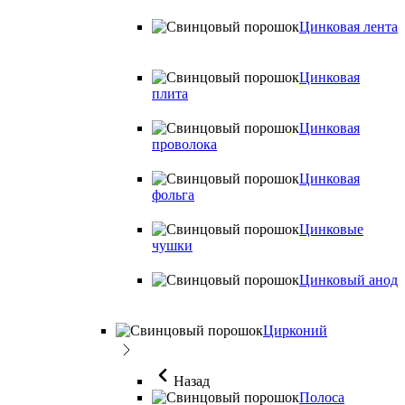
Цинковая лента
Цинковая
плита
Цинковая
проволока
Цинковая
фольга
Цинковые
чушки
Цинковый анод
Цирконий
Назад
Полоса