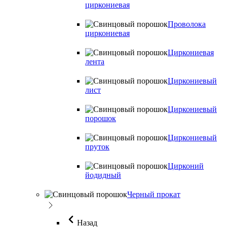
циркониевая
Проволока
циркониевая
Циркониевая
лента
Циркониевый
лист
Циркониевый
порошок
Циркониевый
пруток
Цирконий
йодидный
Черный прокат
Назад