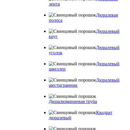
лента
Дюралевая
полоса
Дюралевый
круг
Дюралевый
уголок
Дюралевый
швеллер
Дюралевый
шестигранник
Дюралюминиевая труба
Квадрат
дюралевый