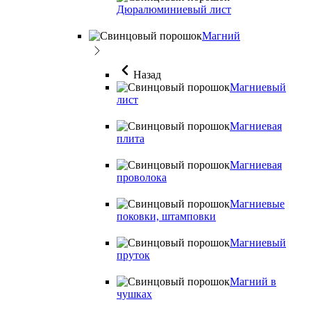
Дюралюминиевый лист
Магний
Назад
Магниевый
лист
Магниевая
плита
Магниевая
проволока
Магниевые
поковки, штамповки
Магниевый
пруток
Магний в
чушках