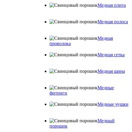
Медная плита
Медная полоса
Медная
проволока
Медная сетка
Медная шина
Медные
фитинги
Медные чушки
Медный
порошок