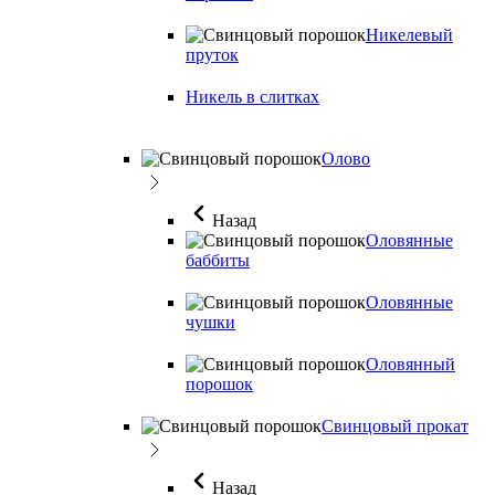
Никелевый
пруток
Никель в слитках
Олово
Назад
Оловянные
баббиты
Оловянные
чушки
Оловянный
порошок
Свинцовый прокат
Назад