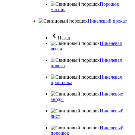
Порошок
магния
Никелевый прокат
Назад
Никелевая
лента
Никелевая
полоса
Никелевая
проволока
Никелевые
аноды
Никелевый
лист
Никелевый
порошок