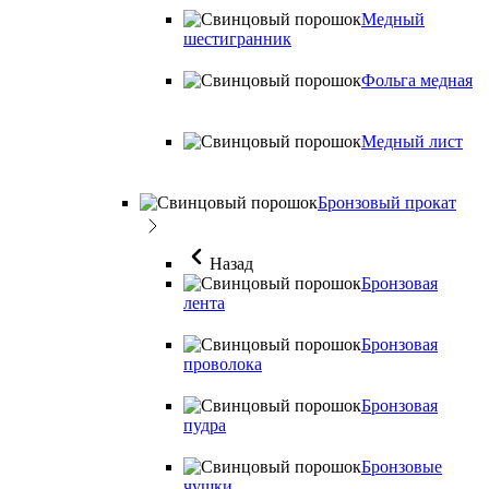
Медный
шестигранник
Фольга медная
Медный лист
Бронзовый прокат
Назад
Бронзовая
лента
Бронзовая
проволока
Бронзовая
пудра
Бронзовые
чушки