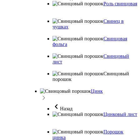
Роль свинцовая
Свинец в
чушках
Свинцовая
фольга
Свинцовый
лист
Свинцовый
порошок
Цинк
Назад
Цинковый лист
Порошок
цинка