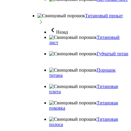
Титановый прокат
Назад
Титановый
лист
Губчатый титан
Порошок
титана
Титановая
плита
Титановая
поковка
Титановая
полоса