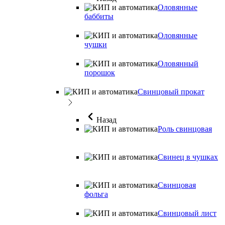
Оловянные
баббиты
Оловянные
чушки
Оловянный
порошок
Свинцовый прокат
Назад
Роль свинцовая
Свинец в чушках
Свинцовая
фольга
Свинцовый лист