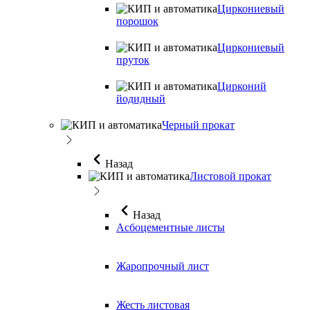
Циркониевый
порошок
Циркониевый
пруток
Цирконий
йодидный
Черный прокат
Назад
Листовой прокат
Назад
Асбоцементные листы
Жаропрочный лист
Жесть листовая