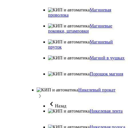
Магниевая
проволока
Магниевые
поковки, штамповки
Магниевый
пруток
Магний в чушках
Порошок магния
Никелевый прокат
Назад
Никелевая лента
Никелевая полоса