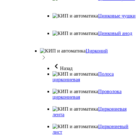
Цинковые чушки
Цинковый анод
Цирконий
Назад
Полоса
циркониевая
Проволока
циркониевая
Циркониевая
лента
Циркониевый
лист