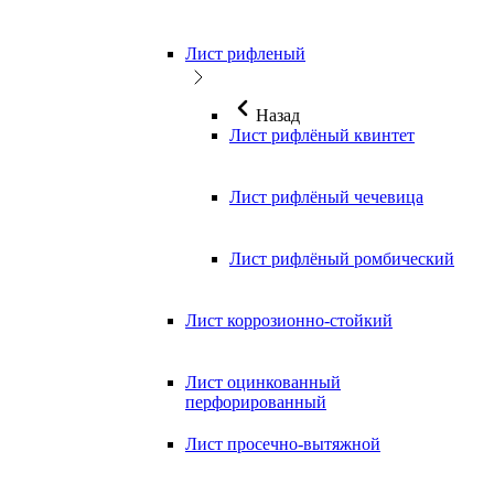
Лист рифленый
Назад
Лист рифлёный квинтет
Лист рифлёный чечевица
Лист рифлёный ромбический
Лист коррозионно-стойкий
Лист оцинкованный
перфорированный
Лист просечно-вытяжной