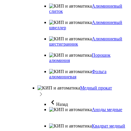
Алюминиевый
слиток
Алюминиевый
швеллер
Алюминиевый
шестигранник
Порошок
алюминия
Фольга
алюминиевая
Медный прокат
Назад
Аноды медные
Квадрат медный