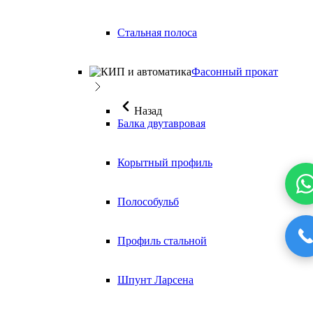
Стальная полоса
Фасонный прокат
Назад
Балка двутавровая
Корытный профиль
Полособульб
Профиль стальной
Шпунт Ларсена