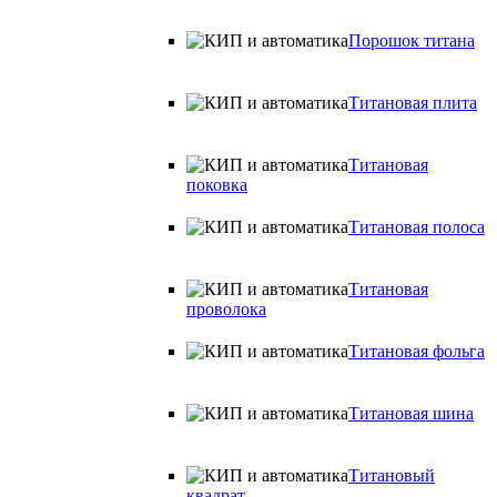
Порошок титана
Титановая плита
Титановая
поковка
Титановая полоса
Титановая
проволока
Титановая фольга
Титановая шина
Титановый
квадрат