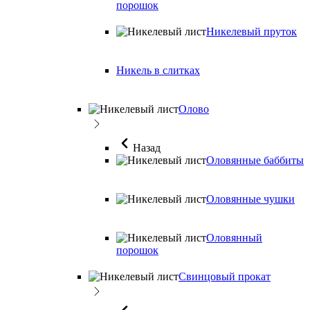
порошок
Никелевый пруток
Никель в слитках
Олово
Назад
Оловянные баббиты
Оловянные чушки
Оловянный
порошок
Свинцовый прокат