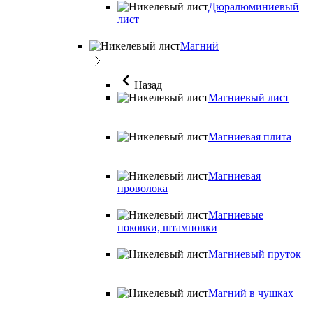
Дюралюминиевый
лист
Магний
Назад
Магниевый лист
Магниевая плита
Магниевая
проволока
Магниевые
поковки, штамповки
Магниевый пруток
Магний в чушках