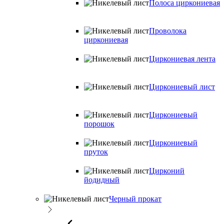
Полоса циркониевая
Проволока
циркониевая
Циркониевая лента
Циркониевый лист
Циркониевый
порошок
Циркониевый
пруток
Цирконий
йодидный
Черный прокат