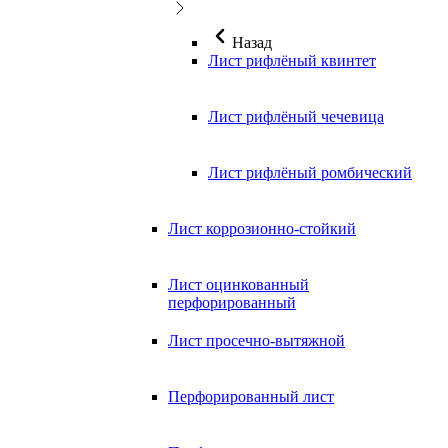
Назад
Лист рифлёный квинтет
Лист рифлёный чечевица
Лист рифлёный ромбический
Лист коррозионно-стойкий
Лист оцинкованный
перфорированный
Лист просечно-вытяжной
Перфорированный лист