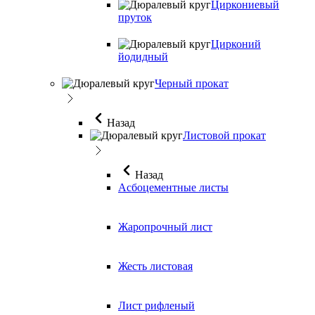
Циркониевый
пруток
Цирконий
йодидный
Черный прокат
Назад
Листовой прокат
Назад
Асбоцементные листы
Жаропрочный лист
Жесть листовая
Лист рифленый