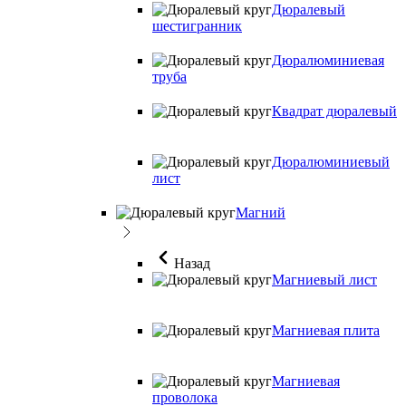
Дюралевый
шестигранник
Дюралюминиевая
труба
Квадрат дюралевый
Дюралюминиевый
лист
Магний
Назад
Магниевый лист
Магниевая плита
Магниевая
проволока