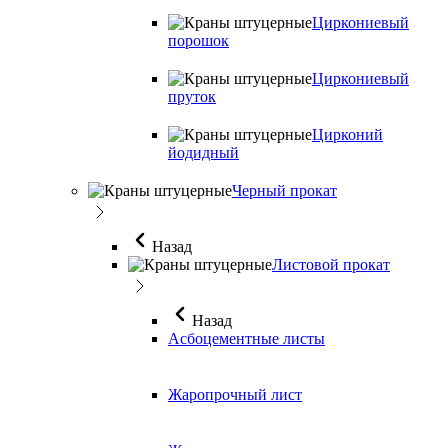
Циркониевый
порошок
Циркониевый
пруток
Цирконий
йодидный
Черный прокат
Назад
Листовой прокат
Назад
Асбоцементные листы
Жаропрочный лист