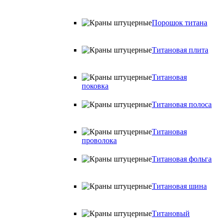
Порошок титана
Титановая плита
Титановая
поковка
Титановая полоса
Титановая
проволока
Титановая фольга
Титановая шина
Титановый