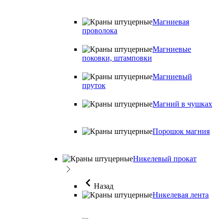
Магниевая
проволока
Магниевые
поковки, штамповки
Магниевый
пруток
Магний в чушках
Порошок магния
Никелевый прокат
Назад
Никелевая лента