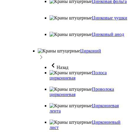
Цинковая фольга
Цинковые чушки
Цинковый анод
Цирконий
Назад
Полоса
циркониевая
Проволока
циркониевая
Циркониевая
лента
Циркониевый
лист