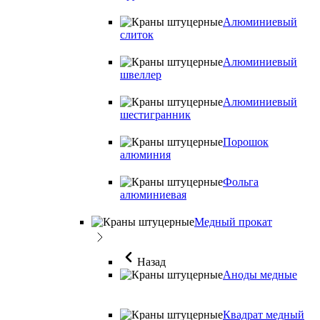
Алюминиевый
слиток
Алюминиевый
швеллер
Алюминиевый
шестигранник
Порошок
алюминия
Фольга
алюминиевая
Медный прокат
Назад
Аноды медные
Квадрат медный