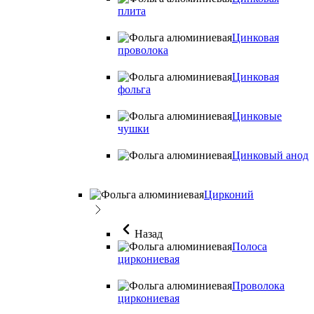
плита
Цинковая
проволока
Цинковая
фольга
Цинковые
чушки
Цинковый анод
Цирконий
Назад
Полоса
циркониевая
Проволока
циркониевая