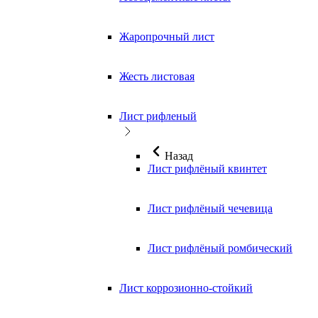
Жаропрочный лист
Жесть листовая
Лист рифленый
Назад
Лист рифлёный квинтет
Лист рифлёный чечевица
Лист рифлёный ромбический
Лист коррозионно-стойкий