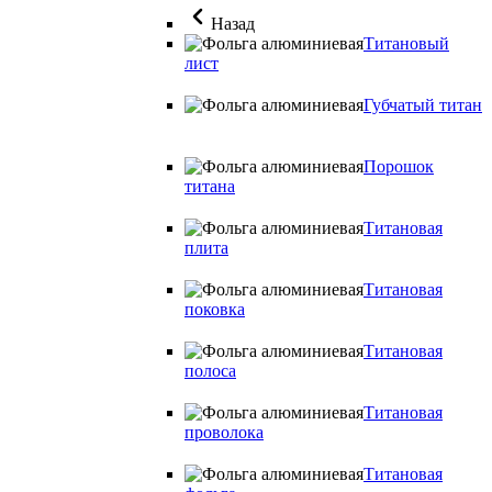
Назад
Титановый
лист
Губчатый титан
Порошок
титана
Титановая
плита
Титановая
поковка
Титановая
полоса
Титановая
проволока
Титановая