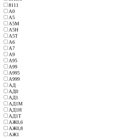
8111
А0
А5
А5М
А5Н
А5Т
А6
А7
А9
А95
А99
А995
А999
АД
АД0
АД1
АД1М
АД1Н
АД1Т
АЖ0,6
АЖ0,8
АЖ1