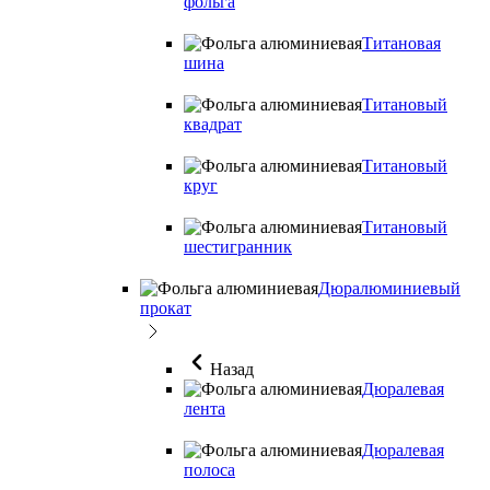
фольга
Титановая
шина
Титановый
квадрат
Титановый
круг
Титановый
шестигранник
Дюралюминиевый
прокат
Назад
Дюралевая
лента
Дюралевая
полоса