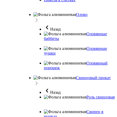
Олово
Назад
Оловянные
баббиты
Оловянные
чушки
Оловянный
порошок
Свинцовый прокат
Назад
Роль свинцовая
Свинец в
чушках