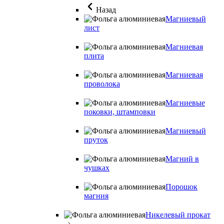
Назад
Магниевый
лист
Магниевая
плита
Магниевая
проволока
Магниевые
поковки, штамповки
Магниевый
пруток
Магний в
чушках
Порошок
магния
Никелевый прокат