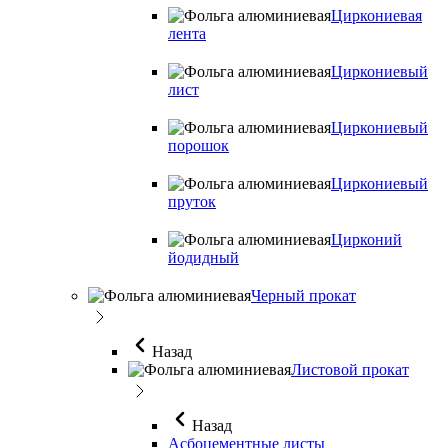
Циркониевая
лента
Циркониевый
лист
Циркониевый
порошок
Циркониевый
пруток
Цирконий
йодидный
Черный прокат
Назад
Листовой прокат
Назад
Асбоцементные листы