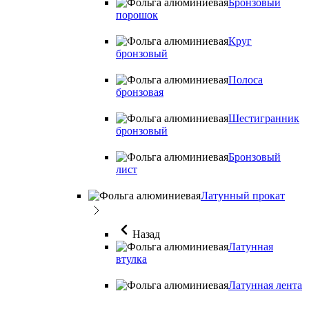
Бронзовый
порошок
Круг
бронзовый
Полоса
бронзовая
Шестигранник
бронзовый
Бронзовый
лист
Латунный прокат
Назад
Латунная
втулка
Латунная лента