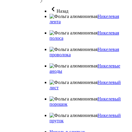
Назад
Никелевая
лента
Никелевая
полоса
Никелевая
проволока
Никелевые
аноды
Никелевый
лист
Никелевый
порошок
Никелевый
пруток
Никель в слитках