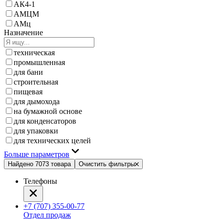
АК4-1
АМЦМ
АМц
Назначение
техническая
промышленная
для бани
строительная
пищевая
для дымохода
на бумажной основе
для конденсаторов
для упаковки
для технических целей
Больше параметров
Найдено 7073 товара
Очистить фильтры
Телефоны
+7 (707) 355-00-77
Отдел продаж