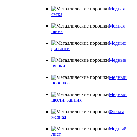
Медная
сетка
Медная
шина
Медные
фитинги
Медные
чушки
Медный
порошок
Медный
шестигранник
Фольга
медная
Медный
лист