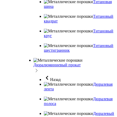
Титановая
шина
Титановый
квадрат
Титановый
круг
Титановый
шестигранник
Дюралюминиевый прокат
Назад
Дюралевая
лента
Дюралевая
полоса
Дюралевый