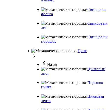
чушках
Свинцовая
фольга
Свинцовый
лист
Свинцовый
порошок
Цинк
Назад
Цинковый
лист
Порошок
цинка
Цинковая
лента