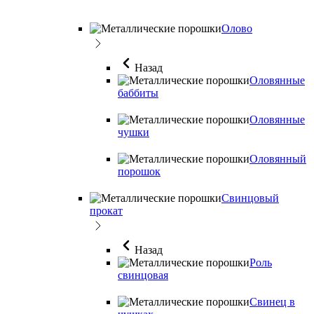
Олово
Назад
Оловянные
баббиты
Оловянные
чушки
Оловянный
порошок
Свинцовый
прокат
Назад
Роль
свинцовая
Свинец в