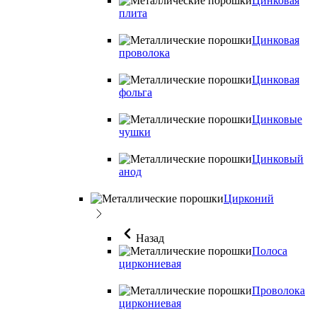
Цинковая
плита
Цинковая
проволока
Цинковая
фольга
Цинковые
чушки
Цинковый
анод
Цирконий
Назад
Полоса
циркониевая
Проволока
циркониевая