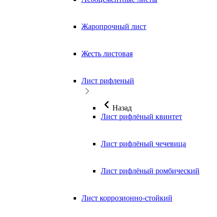
Жаропрочный лист
Жесть листовая
Лист рифленый
Назад
Лист рифлёный квинтет
Лист рифлёный чечевица
Лист рифлёный ромбический
Лист коррозионно-стойкий