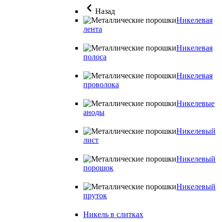
Назад
Никелевая
лента
Никелевая
полоса
Никелевая
проволока
Никелевые
аноды
Никелевый
лист
Никелевый
порошок
Никелевый
пруток
Никель в слитках