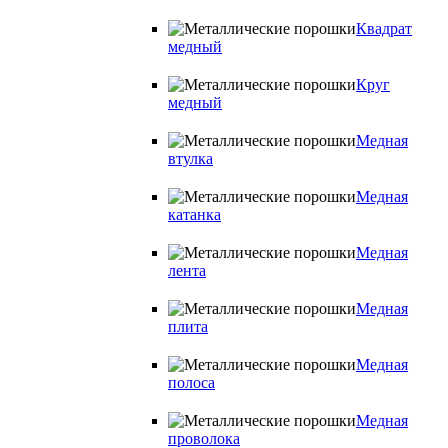
Квадрат
медный
Круг
медный
Медная
втулка
Медная
катанка
Медная
лента
Медная
плита
Медная
полоса
Медная
проволока