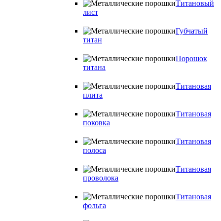
Титановый
лист
Губчатый
титан
Порошок
титана
Титановая
плита
Титановая
поковка
Титановая
полоса
Титановая
проволока
Титановая
фольга