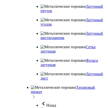
Латунный
пруток
Латунный
уголок
Латунный
шестигранник
Сетка
латунная
Фольга
латунная
Латунный
лист
Титановый
прокат
Назад