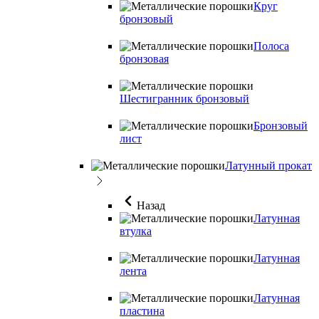
Круг
бронзовый
Полоса
бронзовая
Шестигранник бронзовый
Бронзовый
лист
Латунный прокат
Назад
Латунная
втулка
Латунная
лента
Латунная
пластина