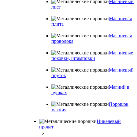
Магниевый
лист
Магниевая
плита
Магниевая
проволока
Магниевые
поковки, штамповки
Магниевый
пруток
Магний в
чушках
Порошок
магния
Никелевый
прокат