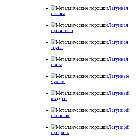
Латунная
полоса
Латунная
проволока
Латунная
труба
Латунная
шина
Латунные
чушки
Латунный
квадрат
Латунный
порошок
Латунный
профиль