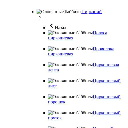
Цирконий
Назад
Полоса
циркониевая
Проволока
циркониевая
Циркониевая
лента
Циркониевый
лист
Циркониевый
порошок
Циркониевый
пруток