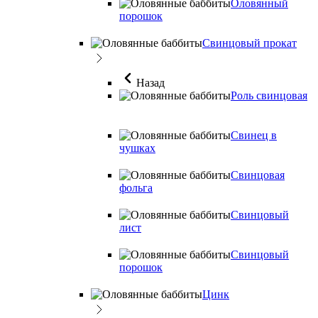
Оловянный
порошок
Свинцовый прокат
Назад
Роль свинцовая
Свинец в
чушках
Свинцовая
фольга
Свинцовый
лист
Свинцовый
порошок
Цинк