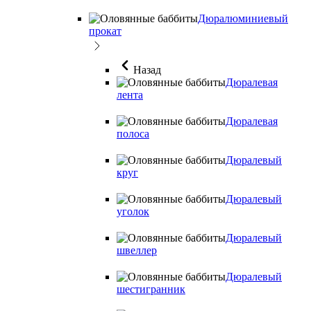
Дюралюминиевый
прокат
Назад
Дюралевая
лента
Дюралевая
полоса
Дюралевый
круг
Дюралевый
уголок
Дюралевый
швеллер
Дюралевый
шестигранник