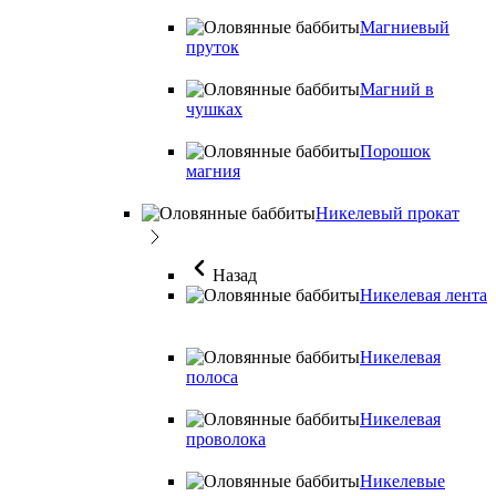
Магниевый
пруток
Магний в
чушках
Порошок
магния
Никелевый прокат
Назад
Никелевая лента
Никелевая
полоса
Никелевая
проволока
Никелевые