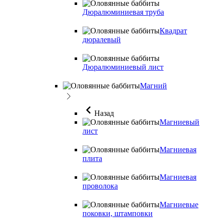
Дюралюминиевая труба
Квадрат
дюралевый
Дюралюминиевый лист
Магний
Назад
Магниевый
лист
Магниевая
плита
Магниевая
проволока
Магниевые
поковки, штамповки