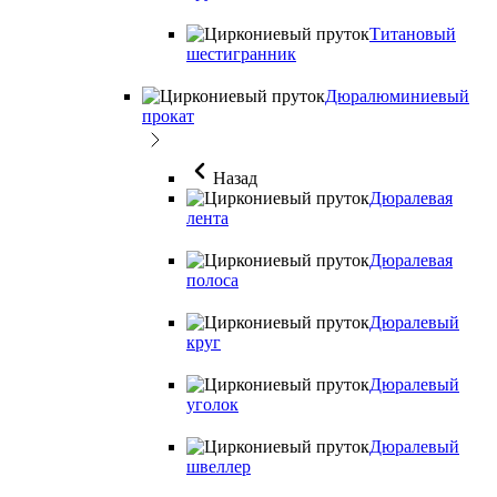
Титановый
шестигранник
Дюралюминиевый
прокат
Назад
Дюралевая
лента
Дюралевая
полоса
Дюралевый
круг
Дюралевый
уголок
Дюралевый
швеллер