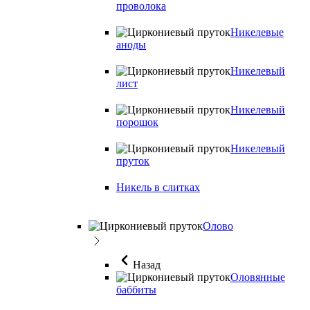
проволока
Никелевые
аноды
Никелевый
лист
Никелевый
порошок
Никелевый
пруток
Никель в слитках
Олово
Назад
Оловянные
баббиты