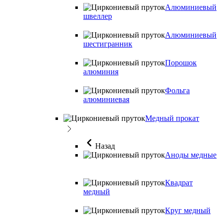
Алюминиевый
швеллер
Алюминиевый
шестигранник
Порошок
алюминия
Фольга
алюминиевая
Медный прокат
Назад
Аноды медные
Квадрат
медный
Круг медный