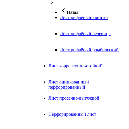
Назад
Лист рифлёный квинтет
Лист рифлёный чечевица
Лист рифлёный ромбический
Лист коррозионно-стойкий
Лист оцинкованный
перфорированный
Лист просечно-вытяжной
Перфорированный лист