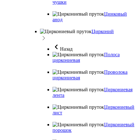
чушки
Цинковый
анод
Цирконий
Назад
Полоса
циркониевая
Проволока
циркониевая
Циркониевая
лента
Циркониевый
лист
Циркониевый
порошок