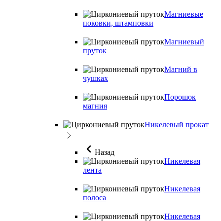
Магниевые
поковки, штамповки
Магниевый
пруток
Магний в
чушках
Порошок
магния
Никелевый прокат
Назад
Никелевая
лента
Никелевая
полоса
Никелевая