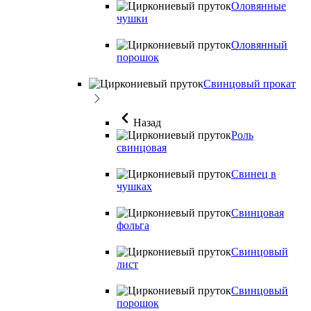
Оловянные
чушки
Оловянный
порошок
Свинцовый прокат
Назад
Роль
свинцовая
Свинец в
чушках
Свинцовая
фольга
Свинцовый
лист
Свинцовый
порошок