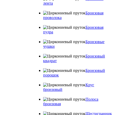
лента
Бронзовая
проволока
Бронзовая
пудра
Бронзовые
чушки
Бронзовый
квадрат
Бронзовый
порошок
Круг
бронзовый
Полоса
бронзовая
Шестигранник