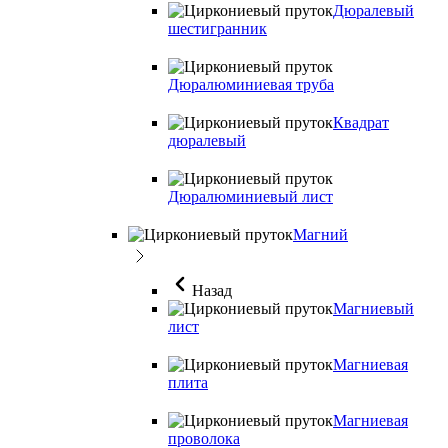
Дюралевый
шестигранник
Дюралюминиевая труба
Квадрат
дюралевый
Дюралюминиевый лист
Магний
Назад
Магниевый
лист
Магниевая
плита
Магниевая
проволока