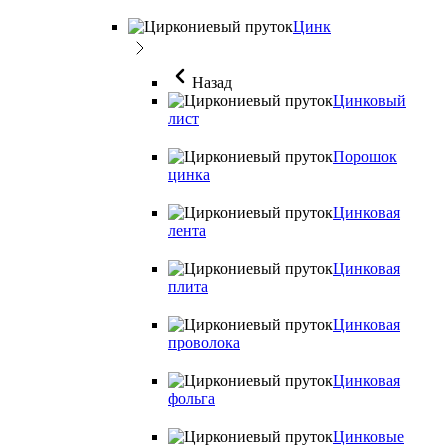
Цинк
Назад
Цинковый
лист
Порошок
цинка
Цинковая
лента
Цинковая
плита
Цинковая
проволока
Цинковая
фольга
Цинковые