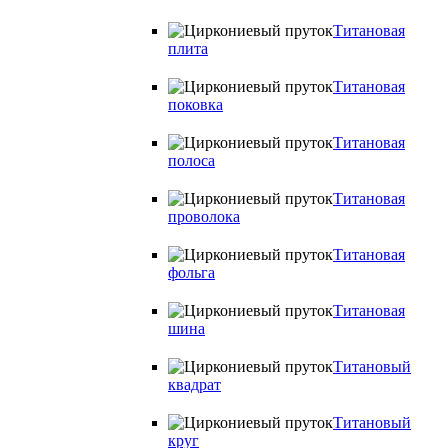
Титановая
плита
Титановая
поковка
Титановая
полоса
Титановая
проволока
Титановая
фольга
Титановая
шина
Титановый
квадрат
Титановый
круг