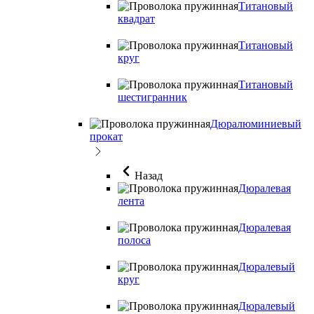
Титановый
квадрат
Титановый
круг
Титановый
шестигранник
Дюралюминиевый
прокат
Назад
Дюралевая
лента
Дюралевая
полоса
Дюралевый
круг
Дюралевый