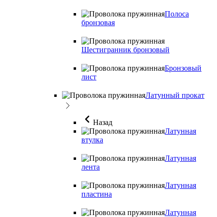
Полоса
бронзовая
Шестигранник бронзовый
Бронзовый
лист
Латунный прокат
Назад
Латунная
втулка
Латунная
лента
Латунная
пластина
Латунная