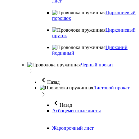
лист
Циркониевый
порошок
Циркониевый
пруток
Цирконий
йодидный
Черный прокат
Назад
Листовой прокат
Назад
Асбоцементные листы
Жаропрочный лист