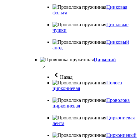
Цинковая
фольга
Цинковые
чушки
Цинковый
анод
Цирконий
Назад
Полоса
циркониевая
Проволока
циркониевая
Циркониевая
лента
Циркониевый