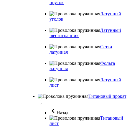
пруток
Латунный
уголок
Латунный
шестигранник
Сетка
латунная
Фольга
латунная
Латунный
лист
Титановый прокат
Назад
Титановый
лист