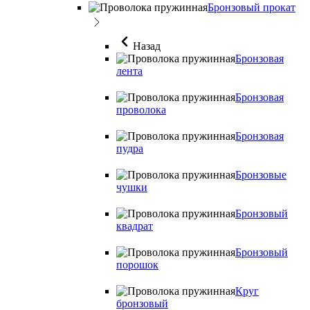
Бронзовый прокат
Назад
Бронзовая
лента
Бронзовая
проволока
Бронзовая
пудра
Бронзовые
чушки
Бронзовый
квадрат
Бронзовый
порошок
Круг
бронзовый