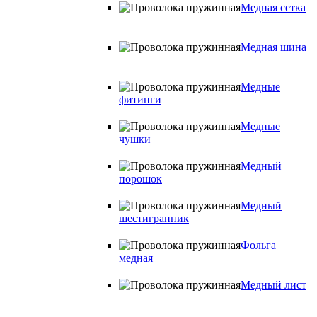
Медная сетка
Медная шина
Медные
фитинги
Медные
чушки
Медный
порошок
Медный
шестигранник
Фольга
медная
Медный лист