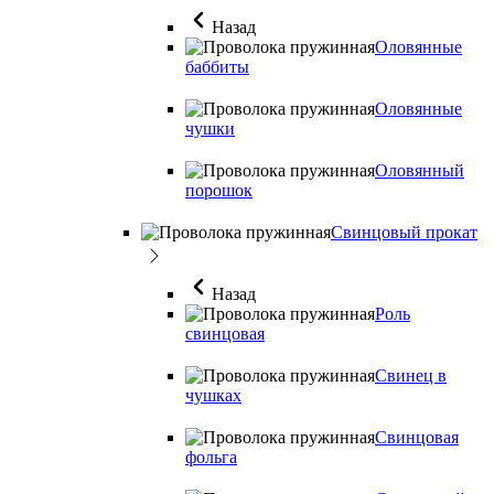
Назад
Оловянные
баббиты
Оловянные
чушки
Оловянный
порошок
Свинцовый прокат
Назад
Роль
свинцовая
Свинец в
чушках
Свинцовая
фольга