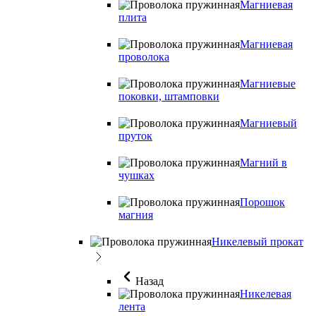
Магниевая
плита
Магниевая
проволока
Магниевые
поковки, штамповки
Магниевый
пруток
Магний в
чушках
Порошок
магния
Никелевый прокат
Назад
Никелевая
лента