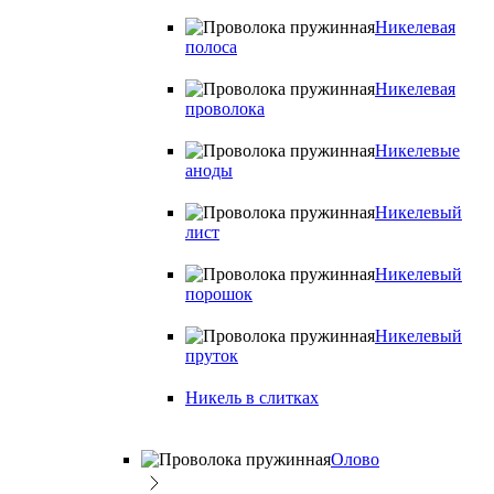
Никелевая
полоса
Никелевая
проволока
Никелевые
аноды
Никелевый
лист
Никелевый
порошок
Никелевый
пруток
Никель в слитках
Олово