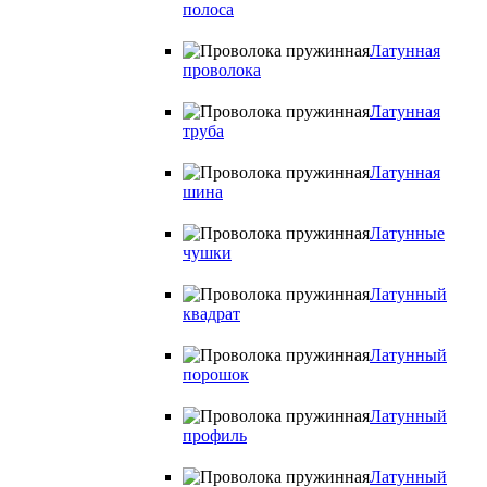
полоса
Латунная
проволока
Латунная
труба
Латунная
шина
Латунные
чушки
Латунный
квадрат
Латунный
порошок
Латунный
профиль
Латунный