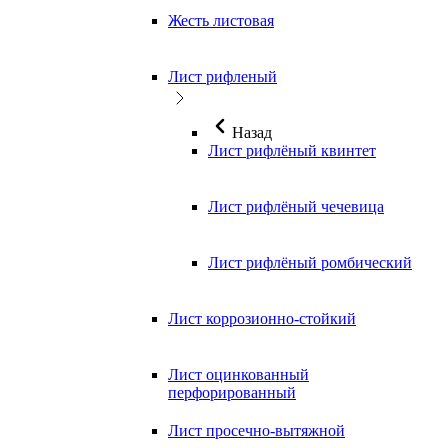
Жесть листовая
Лист рифленый
Назад
Лист рифлёный квинтет
Лист рифлёный чечевица
Лист рифлёный ромбический
Лист коррозионно-стойкий
Лист оцинкованный
перфорированный
Лист просечно-вытяжной