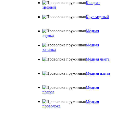
Квадрат
медный
Круг медный
Медная
втулка
Медная
катанка
Медная лента
Медная плита
Медная
полоса
Медная
проволока