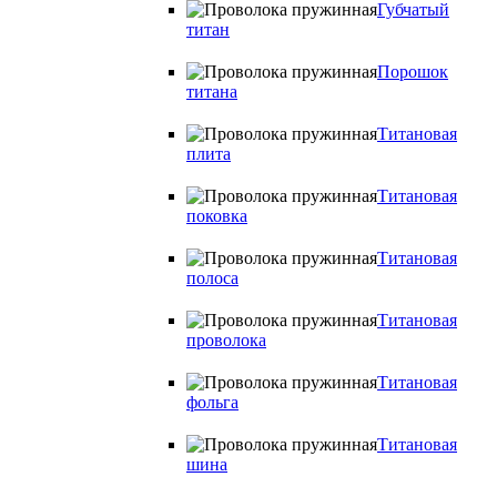
Губчатый
титан
Порошок
титана
Титановая
плита
Титановая
поковка
Титановая
полоса
Титановая
проволока
Титановая
фольга
Титановая
шина