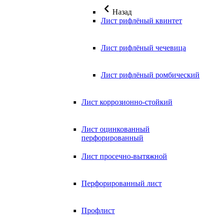
Назад
Лист рифлёный квинтет
Лист рифлёный чечевица
Лист рифлёный ромбический
Лист коррозионно-стойкий
Лист оцинкованный
перфорированный
Лист просечно-вытяжной
Перфорированный лист
Профлист