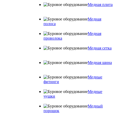
Медная плита
Медная
полоса
Медная
проволока
Медная сетка
Медная шина
Медные
фитинги
Медные
чушки
Медный
порошок