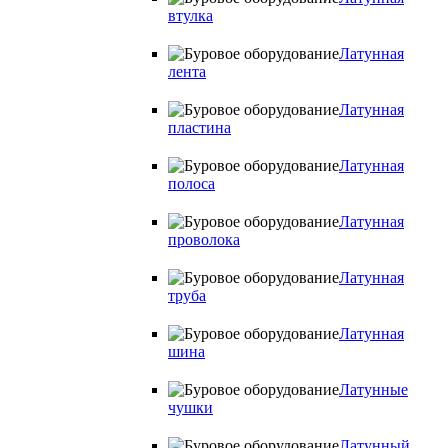
втулка
Латунная
лента
Латунная
пластина
Латунная
полоса
Латунная
проволока
Латунная
труба
Латунная
шина
Латунные
чушки
Латунный