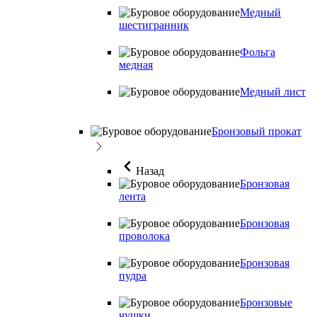
Медный
шестигранник
Фольга
медная
Медный лист
Бронзовый прокат
Назад
Бронзовая
лента
Бронзовая
проволока
Бронзовая
пудра
Бронзовые
чушки