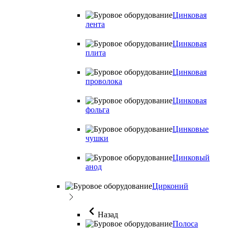
Цинковая
лента
Цинковая
плита
Цинковая
проволока
Цинковая
фольга
Цинковые
чушки
Цинковый
анод
Цирконий
Назад
Полоса