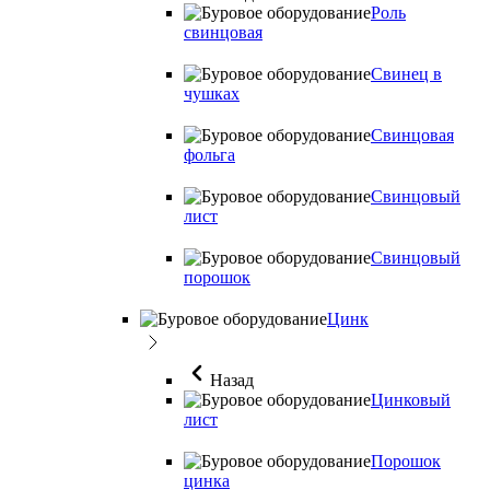
Роль
свинцовая
Свинец в
чушках
Свинцовая
фольга
Свинцовый
лист
Свинцовый
порошок
Цинк
Назад
Цинковый
лист
Порошок
цинка