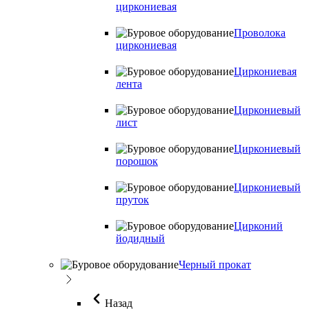
циркониевая
Проволока
циркониевая
Циркониевая
лента
Циркониевый
лист
Циркониевый
порошок
Циркониевый
пруток
Цирконий
йодидный
Черный прокат
Назад