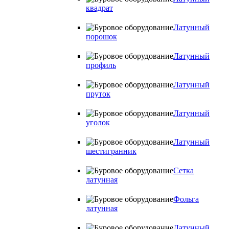
квадрат
Латунный
порошок
Латунный
профиль
Латунный
пруток
Латунный
уголок
Латунный
шестигранник
Сетка
латунная
Фольга
латунная
Латунный