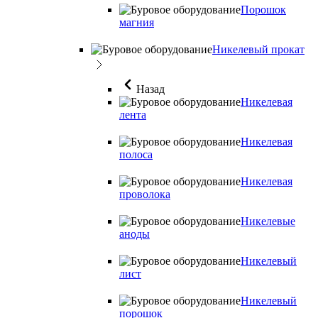
Порошок
магния
Никелевый прокат
Назад
Никелевая
лента
Никелевая
полоса
Никелевая
проволока
Никелевые
аноды
Никелевый
лист
Никелевый
порошок