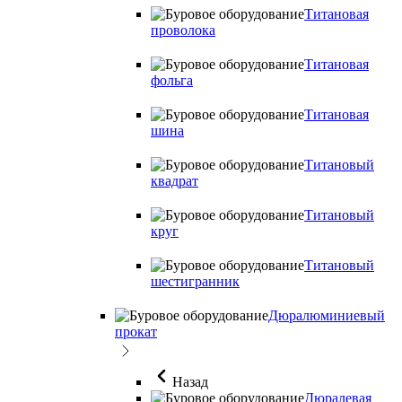
Титановая
проволока
Титановая
фольга
Титановая
шина
Титановый
квадрат
Титановый
круг
Титановый
шестигранник
Дюралюминиевый
прокат
Назад
Дюралевая