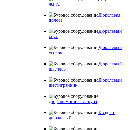
лента
Дюралевая
полоса
Дюралевый
круг
Дюралевый
уголок
Дюралевый
швеллер
Дюралевый
шестигранник
Дюралюминиевая труба
Квадрат
дюралевый