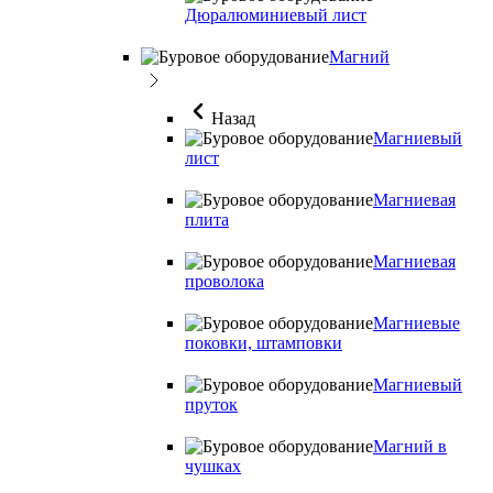
Дюралюминиевый лист
Магний
Назад
Магниевый
лист
Магниевая
плита
Магниевая
проволока
Магниевые
поковки, штамповки
Магниевый
пруток
Магний в
чушках