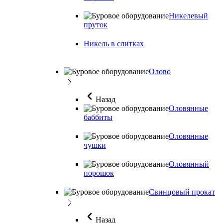
Никелевый
пруток
Никель в слитках
Олово
Назад
Оловянные
баббиты
Оловянные
чушки
Оловянный
порошок
Свинцовый прокат
Назад