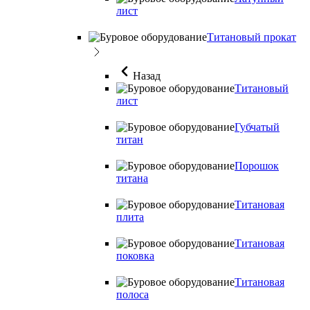
лист
Титановый прокат
Назад
Титановый
лист
Губчатый
титан
Порошок
титана
Титановая
плита
Титановая
поковка
Титановая
полоса