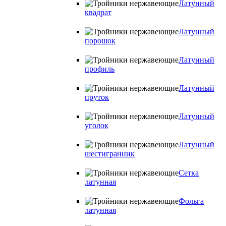
Латунный
квадрат
Латунный
порошок
Латунный
профиль
Латунный
пруток
Латунный
уголок
Латунный
шестигранник
Сетка
латунная
Фольга
латунная