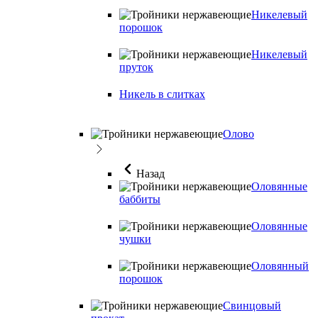
Никелевый
порошок
Никелевый
пруток
Никель в слитках
Олово
Назад
Оловянные
баббиты
Оловянные
чушки
Оловянный
порошок
Свинцовый