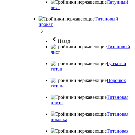
Латунный
лист
Титановый
прокат
Назад
Титановый
лист
Губчатый
титан
Порошок
титана
Титановая
плита
Титановая
поковка
Титановая