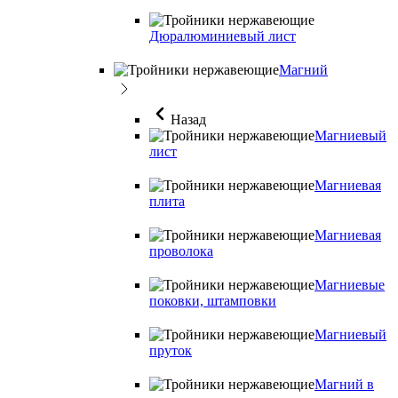
Дюралюминиевый лист
Магний
Назад
Магниевый
лист
Магниевая
плита
Магниевая
проволока
Магниевые
поковки, штамповки
Магниевый
пруток
Магний в