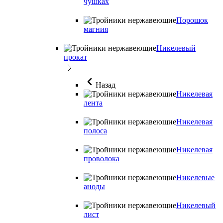
чушках
Порошок
магния
Никелевый
прокат
Назад
Никелевая
лента
Никелевая
полоса
Никелевая
проволока
Никелевые
аноды
Никелевый
лист