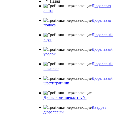
Назад
Дюралевая
лента
Дюралевая
полоса
Дюралевый
круг
Дюралевый
уголок
Дюралевый
швеллер
Дюралевый
шестигранник
Дюралюминиевая труба
Квадрат
дюралевый