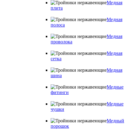
Медная
плита
Медная
полоса
Медная
проволока
Медная
сетка
Медная
шина
Медные
фитинги
Медные
чушки
Медный
порошок