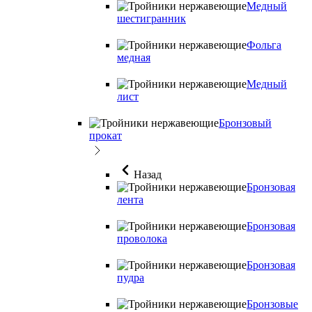
Медный
шестигранник
Фольга
медная
Медный
лист
Бронзовый
прокат
Назад
Бронзовая
лента
Бронзовая
проволока
Бронзовая
пудра
Бронзовые