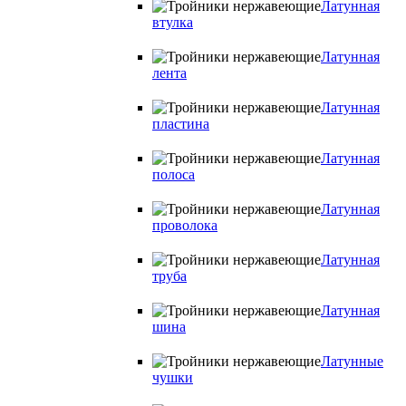
Латунная
втулка
Латунная
лента
Латунная
пластина
Латунная
полоса
Латунная
проволока
Латунная
труба
Латунная
шина
Латунные
чушки