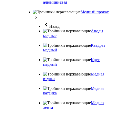
алюминиевая
Медный прокат
Назад
Аноды
медные
Квадрат
медный
Круг
медный
Медная
втулка
Медная
катанка
Медная
лента