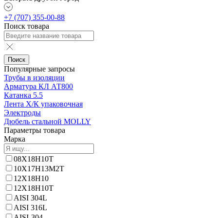
+7 (707) 355-00-88
Поиск товара
Поиск
Популярные запросы
Трубы в изоляции
Арматура КЛ АТ800
Катанка 5.5
Лента Х/К упаковочная
Электроды
Дюбель стальной MOLLY
Параметры товара
Марка
08Х18Н10Т
10Х17Н13М2Т
12Х18Н10
12Х18Н10Т
AISI 304L
AISI 316L
AISI-304