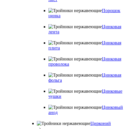
Порошок
цинка
Цинковая
лента
Цинковая
плита
Цинковая
проволока
Цинковая
фольга
Цинковые
чушки
Цинковый
анод
Цирконий