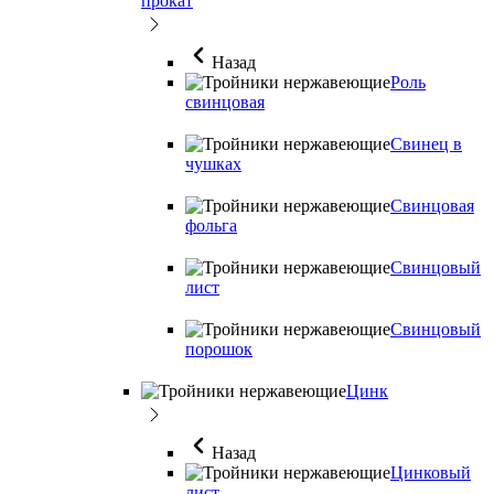
прокат
Назад
Роль
свинцовая
Свинец в
чушках
Свинцовая
фольга
Свинцовый
лист
Свинцовый
порошок
Цинк
Назад
Цинковый
лист