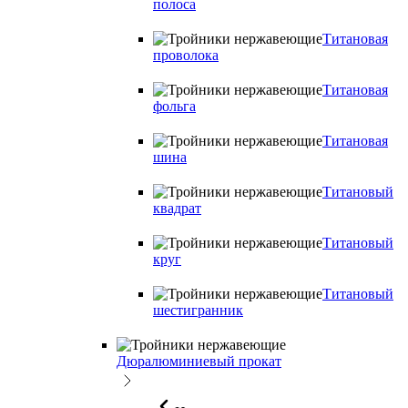
полоса
Титановая
проволока
Титановая
фольга
Титановая
шина
Титановый
квадрат
Титановый
круг
Титановый
шестигранник
Дюралюминиевый прокат