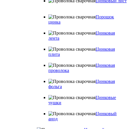
Цинковый лист
Порошок
цинка
Цинковая
лента
Цинковая
плита
Цинковая
проволока
Цинковая
фольга
Цинковые
чушки
Цинковый
анод