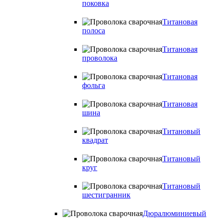
поковка
Титановая
полоса
Титановая
проволока
Титановая
фольга
Титановая
шина
Титановый
квадрат
Титановый
круг
Титановый
шестигранник
Дюралюминиевый