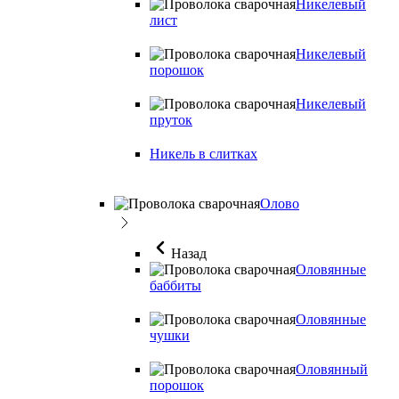
Никелевый
лист
Никелевый
порошок
Никелевый
пруток
Никель в слитках
Олово
Назад
Оловянные
баббиты
Оловянные
чушки
Оловянный
порошок