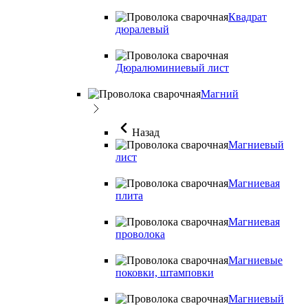
Квадрат
дюралевый
Дюралюминиевый лист
Магний
Назад
Магниевый
лист
Магниевая
плита
Магниевая
проволока
Магниевые
поковки, штамповки
Магниевый