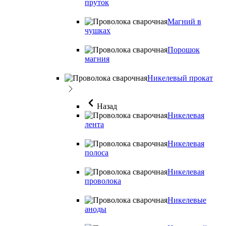
пруток
Магний в
чушках
Порошок
магния
Никелевый прокат
Назад
Никелевая
лента
Никелевая
полоса
Никелевая
проволока
Никелевые
аноды