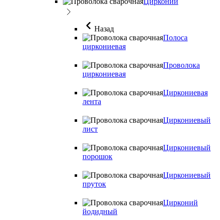
Цирконий
Назад
Полоса
циркониевая
Проволока
циркониевая
Циркониевая
лента
Циркониевый
лист
Циркониевый
порошок
Циркониевый
пруток
Цирконий
йодидный