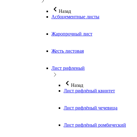
Назад
Асбоцементные листы
Жаропрочный лист
Жесть листовая
Лист рифленый
Назад
Лист рифлёный квинтет
Лист рифлёный чечевица
Лист рифлёный ромбический