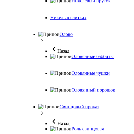
Никелевый пруток
Никель в слитках
Олово
Назад
Оловянные баббиты
Оловянные чушки
Оловянный порошок
Свинцовый прокат
Назад
Роль свинцовая