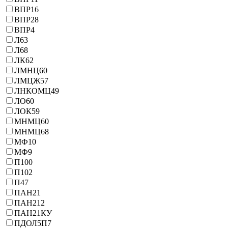
ВПР16
ВПР28
ВПР4
Л63
Л68
ЛК62
ЛМНЦ60
ЛМЦЖ57
ЛНКОМЦ49
ЛО60
ЛОК59
МНМЦ60
МНМЦ68
МФ10
МФ9
П100
П102
П47
ПАН21
ПАН212
ПАН21КУ
ПДОЛ5П7