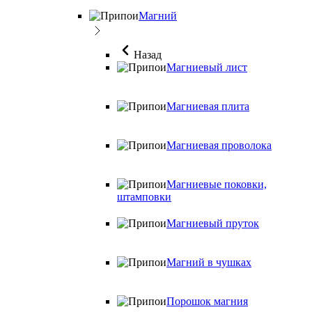
Магний
Назад
Магниевый лист
Магниевая плита
Магниевая проволока
Магниевые поковки,
штамповки
Магниевый пруток
Магний в чушках
Порошок магния