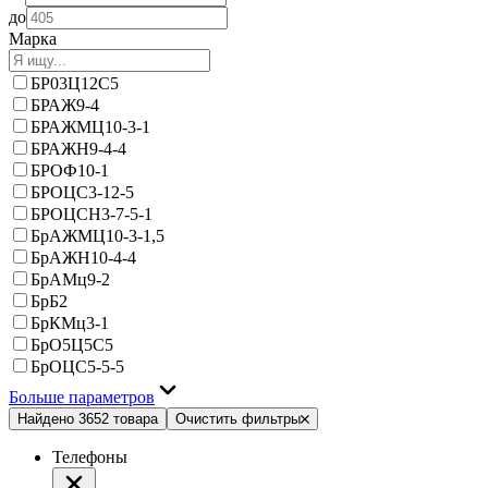
до
Марка
БР03Ц12С5
БРАЖ9-4
БРАЖМЦ10-3-1
БРАЖН9-4-4
БРОФ10-1
БРОЦС3-12-5
БРОЦСН3-7-5-1
БрАЖМЦ10-3-1,5
БрАЖН10-4-4
БрАМц9-2
БрБ2
БрКМц3-1
БрО5Ц5С5
БрОЦС5-5-5
Больше параметров
Найдено 3652 товара
Очистить фильтры
Телефоны