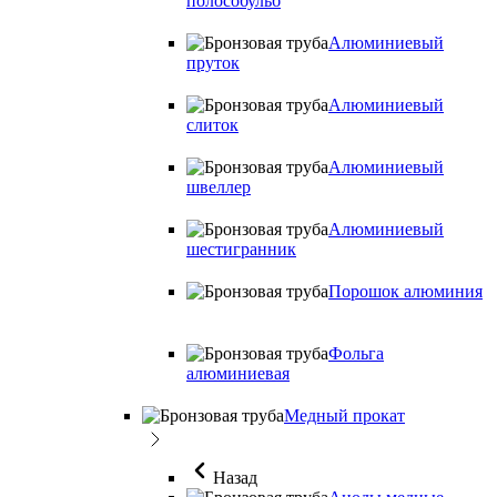
полособульб
Алюминиевый
пруток
Алюминиевый
слиток
Алюминиевый
швеллер
Алюминиевый
шестигранник
Порошок алюминия
Фольга
алюминиевая
Медный прокат
Назад