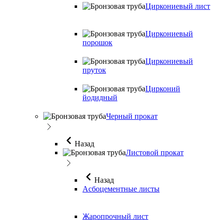
Циркониевый лист
Циркониевый
порошок
Циркониевый
пруток
Цирконий
йодидный
Черный прокат
Назад
Листовой прокат
Назад
Асбоцементные листы
Жаропрочный лист