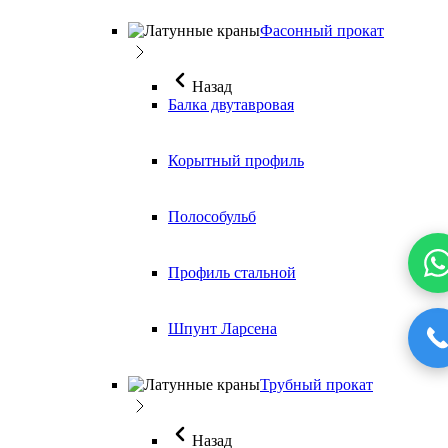
Фасонный прокат
Назад
Балка двутавровая
Корытный профиль
Полособульб
Профиль стальной
Шпунт Ларсена
Трубный прокат
Назад