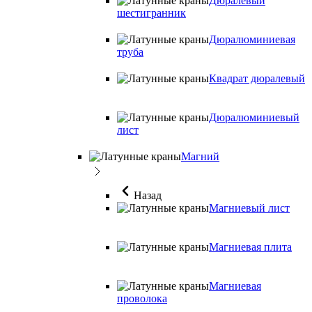
Дюралевый
шестигранник
Дюралюминиевая
труба
Квадрат дюралевый
Дюралюминиевый
лист
Магний
Назад
Магниевый лист
Магниевая плита
Магниевая
проволока