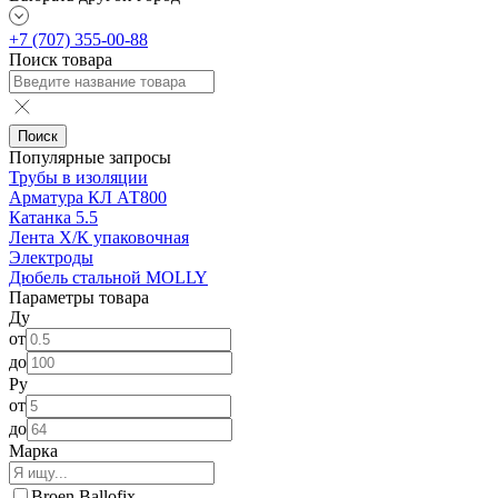
+7 (707) 355-00-88
Поиск товара
Поиск
Популярные запросы
Трубы в изоляции
Арматура КЛ АТ800
Катанка 5.5
Лента Х/К упаковочная
Электроды
Дюбель стальной MOLLY
Параметры товара
Ду
от
до
Ру
от
до
Марка
Broen Ballofix