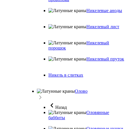
Никелевые аноды
Никелевый лист
Никелевый
порошок
Никелевый пруток
Никель в слитках
Олово
Назад
Оловянные
баббиты
Оловянные чушки