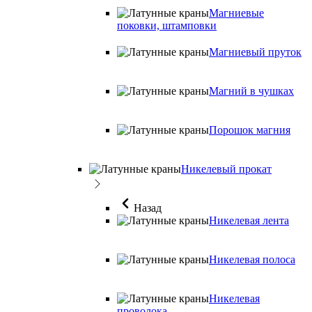
Магниевые
поковки, штамповки
Магниевый пруток
Магний в чушках
Порошок магния
Никелевый прокат
Назад
Никелевая лента
Никелевая полоса
Никелевая
проволока