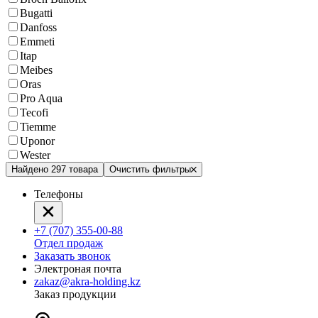
Bugatti
Danfoss
Emmeti
Itap
Meibes
Oras
Pro Aqua
Tecofi
Tiemme
Uponor
Wester
Найдено 297 товара
Очистить фильтры
Телефоны
+7 (707) 355-00-88
Отдел продаж
Заказать звонок
Электроная почта
zakaz@akra-holding.kz
Заказ продукции