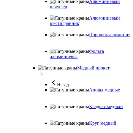
Алюминиевый
швеллер
Алюминиевый
шестигранник
Порошок алюминия
Фольга
алюминиевая
Медный прокат
Назад
Аноды медные
Квадрат медный
Круг медный