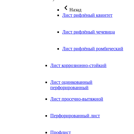
Назад
Лист рифлёный квинтет
Лист рифлёный чечевица
Лист рифлёный ромбический
Лист коррозионно-стойкий
Лист оцинкованный
перфорированный
Лист просечно-вытяжной
Перфорированный лист
Профлист