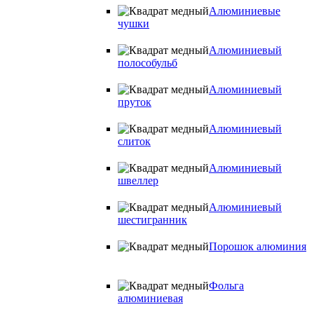
Алюминиевые
чушки
Алюминиевый
полособульб
Алюминиевый
пруток
Алюминиевый
слиток
Алюминиевый
швеллер
Алюминиевый
шестигранник
Порошок алюминия
Фольга
алюминиевая