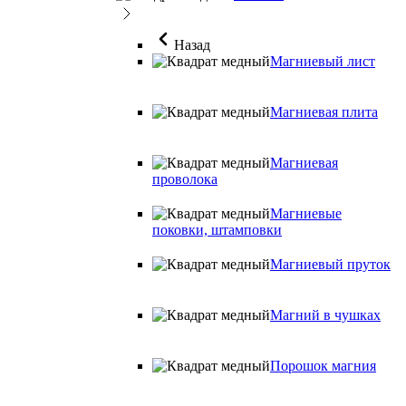
Назад
Магниевый лист
Магниевая плита
Магниевая
проволока
Магниевые
поковки, штамповки
Магниевый пруток
Магний в чушках
Порошок магния