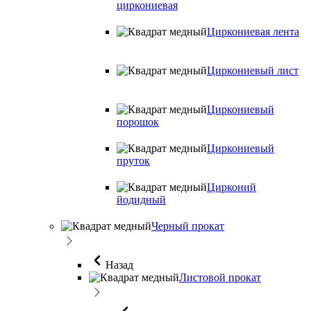
циркониевая
Циркониевая лента
Циркониевый лист
Циркониевый
порошок
Циркониевый
пруток
Цирконий
йодидный
Черный прокат
Назад
Листовой прокат