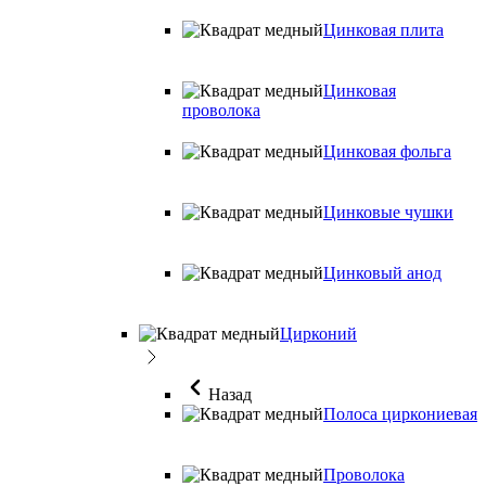
Цинковая плита
Цинковая
проволока
Цинковая фольга
Цинковые чушки
Цинковый анод
Цирконий
Назад
Полоса циркониевая
Проволока