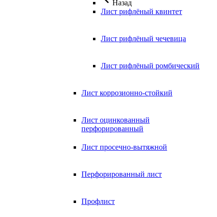
Назад
Лист рифлёный квинтет
Лист рифлёный чечевица
Лист рифлёный ромбический
Лист коррозионно-стойкий
Лист оцинкованный
перфорированный
Лист просечно-вытяжной
Перфорированный лист
Профлист