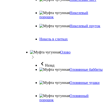
Никелевый
порошок
Никелевый пруток
Никель в слитках
Олово
Назад
Оловянные баббиты
Оловянные чушки
Оловянный
порошок