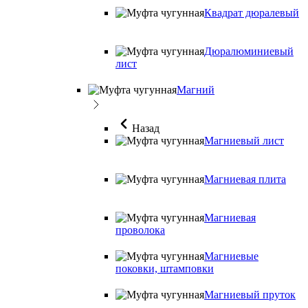
Квадрат дюралевый
Дюралюминиевый
лист
Магний
Назад
Магниевый лист
Магниевая плита
Магниевая
проволока
Магниевые
поковки, штамповки
Магниевый пруток