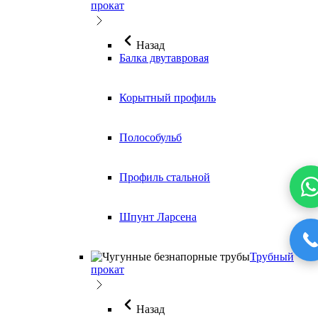
прокат
Назад
Балка двутавровая
Корытный профиль
Полособульб
Профиль стальной
Шпунт Ларсена
Трубный
прокат
Назад