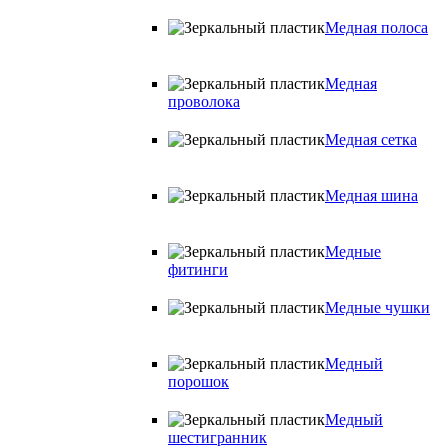
Медная полоса
Медная
проволока
Медная сетка
Медная шина
Медные
фитинги
Медные чушки
Медный
порошок
Медный
шестигранник