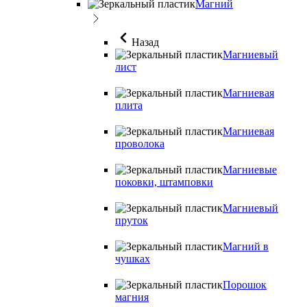
Магний
Назад
Магниевый
лист
Магниевая
плита
Магниевая
проволока
Магниевые
поковки, штамповки
Магниевый
пруток
Магний в
чушках
Порошок
магния