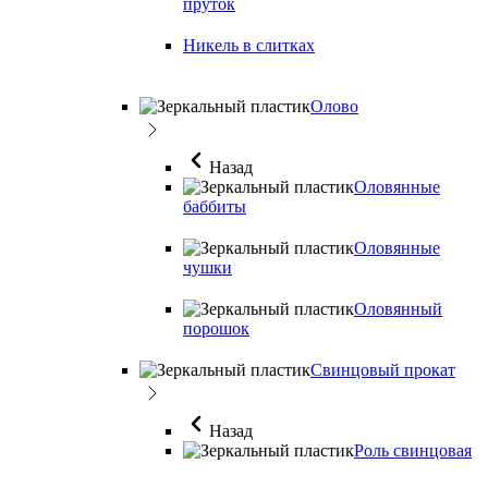
пруток
Никель в слитках
Олово
Назад
Оловянные
баббиты
Оловянные
чушки
Оловянный
порошок
Свинцовый прокат
Назад
Роль свинцовая