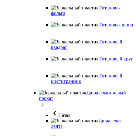
Титановая
фольга
Титановая шина
Титановый
квадрат
Титановый круг
Титановый
шестигранник
Дюралюминиевый
прокат
Назад
Дюралевая
лента