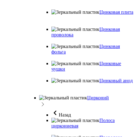
Цинковая плита
Цинковая
проволока
Цинковая
фольга
Цинковые
чушки
Цинковый анод
Цирконий
Назад
Полоса
циркониевая