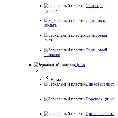
Свинец в
чушках
Свинцовая
фольга
Свинцовый
лист
Свинцовый
порошок
Цинк
Назад
Цинковый лист
Порошок цинка
Цинковая лента