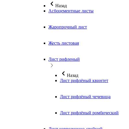
Назад
Асбоцементные листы
Жаропрочный лист
Жесть листовая
Лист рифленый
Назад
Лист рифлёный квинтет
Лист рифлёный чечевица
Лист рифлёный ромбический
Лист коррозионно-стойкий