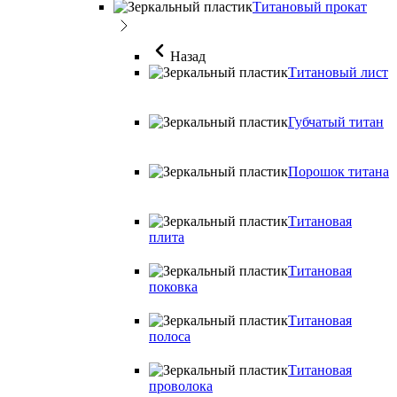
Титановый прокат
Назад
Титановый лист
Губчатый титан
Порошок титана
Титановая
плита
Титановая
поковка
Титановая
полоса
Титановая
проволока