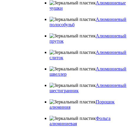
Алюминиевые
чушки
Алюминиевый
полособульб
Алюминиевый
пруток
Алюминиевый
слиток
Алюминиевый
швеллер
Алюминиевый
шестигранник
Порошок
алюминия
Фольга
алюминиевая