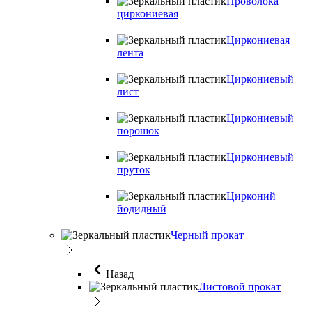
Проволока
циркониевая
Циркониевая
лента
Циркониевый
лист
Циркониевый
порошок
Циркониевый
пруток
Цирконий
йодидный
Черный прокат
Назад
Листовой прокат