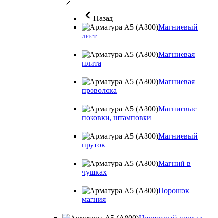
Назад
Магниевый
лист
Магниевая
плита
Магниевая
проволока
Магниевые
поковки, штамповки
Магниевый
пруток
Магний в
чушках
Порошок
магния
Никелевый прокат