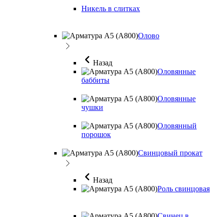
Никель в слитках
Олово
Назад
Оловянные
баббиты
Оловянные
чушки
Оловянный
порошок
Свинцовый прокат
Назад
Роль свинцовая
Свинец в