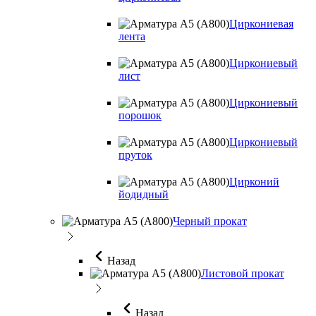
Циркониевая
лента
Циркониевый
лист
Циркониевый
порошок
Циркониевый
пруток
Цирконий
йодидный
Черный прокат
Назад
Листовой прокат
Назад