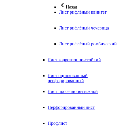
Назад
Лист рифлёный квинтет
Лист рифлёный чечевица
Лист рифлёный ромбический
Лист коррозионно-стойкий
Лист оцинкованный
перфорированный
Лист просечно-вытяжной
Перфорированный лист
Профлист