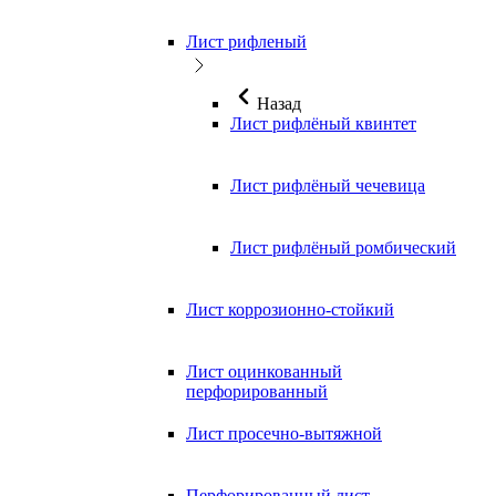
Лист рифленый
Назад
Лист рифлёный квинтет
Лист рифлёный чечевица
Лист рифлёный ромбический
Лист коррозионно-стойкий
Лист оцинкованный
перфорированный
Лист просечно-вытяжной
Перфорированный лист