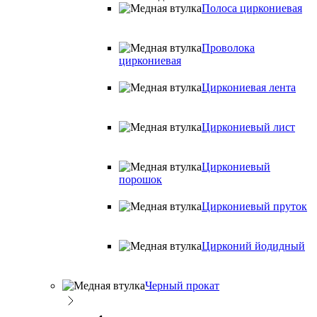
Полоса циркониевая
Проволока
циркониевая
Циркониевая лента
Циркониевый лист
Циркониевый
порошок
Циркониевый пруток
Цирконий йодидный
Черный прокат