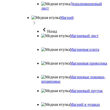
Дюралюминиевый
лист
Магний
Назад
Магниевый лист
Магниевая плита
Магниевая проволока
Магниевые поковки,
штамповки
Магниевый пруток
Магний в чушках