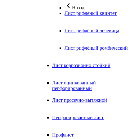
Назад
Лист рифлёный квинтет
Лист рифлёный чечевица
Лист рифлёный ромбический
Лист коррозионно-стойкий
Лист оцинкованный
перфорированный
Лист просечно-вытяжной
Перфорированный лист
Профлист