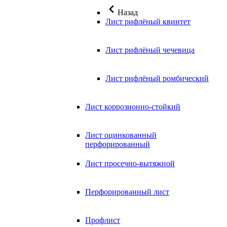
Назад
Лист рифлёный квинтет
Лист рифлёный чечевица
Лист рифлёный ромбический
Лист коррозионно-стойкий
Лист оцинкованный
перфорированный
Лист просечно-вытяжной
Перфорированный лист
Профлист