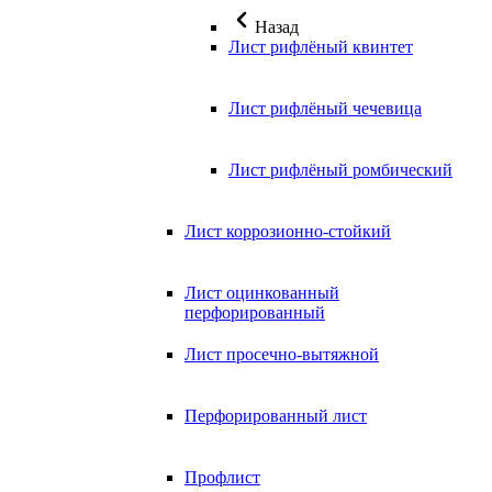
Назад
Лист рифлёный квинтет
Лист рифлёный чечевица
Лист рифлёный ромбический
Лист коррозионно-стойкий
Лист оцинкованный
перфорированный
Лист просечно-вытяжной
Перфорированный лист
Профлист