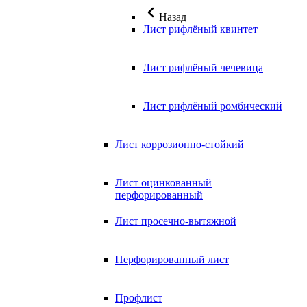
Назад
Лист рифлёный квинтет
Лист рифлёный чечевица
Лист рифлёный ромбический
Лист коррозионно-стойкий
Лист оцинкованный
перфорированный
Лист просечно-вытяжной
Перфорированный лист
Профлист