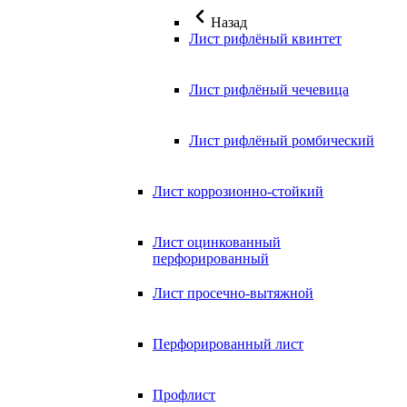
Назад
Лист рифлёный квинтет
Лист рифлёный чечевица
Лист рифлёный ромбический
Лист коррозионно-стойкий
Лист оцинкованный
перфорированный
Лист просечно-вытяжной
Перфорированный лист
Профлист