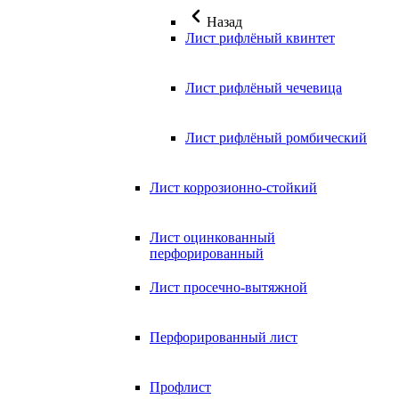
Назад
Лист рифлёный квинтет
Лист рифлёный чечевица
Лист рифлёный ромбический
Лист коррозионно-стойкий
Лист оцинкованный
перфорированный
Лист просечно-вытяжной
Перфорированный лист
Профлист