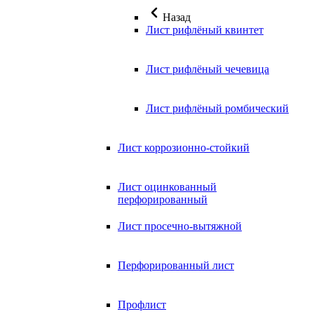
Назад
Лист рифлёный квинтет
Лист рифлёный чечевица
Лист рифлёный ромбический
Лист коррозионно-стойкий
Лист оцинкованный
перфорированный
Лист просечно-вытяжной
Перфорированный лист
Профлист