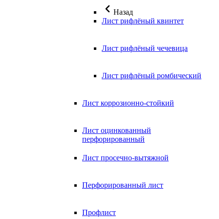
Назад
Лист рифлёный квинтет
Лист рифлёный чечевица
Лист рифлёный ромбический
Лист коррозионно-стойкий
Лист оцинкованный
перфорированный
Лист просечно-вытяжной
Перфорированный лист
Профлист