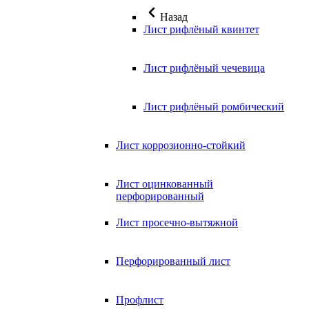
Назад
Лист рифлёный квинтет
Лист рифлёный чечевица
Лист рифлёный ромбический
Лист коррозионно-стойкий
Лист оцинкованный
перфорированный
Лист просечно-вытяжной
Перфорированный лист
Профлист