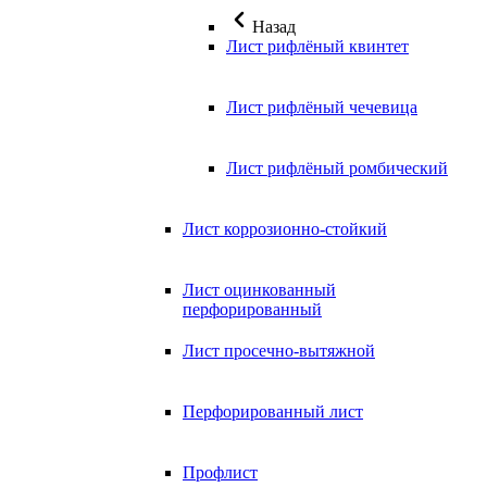
Назад
Лист рифлёный квинтет
Лист рифлёный чечевица
Лист рифлёный ромбический
Лист коррозионно-стойкий
Лист оцинкованный
перфорированный
Лист просечно-вытяжной
Перфорированный лист
Профлист