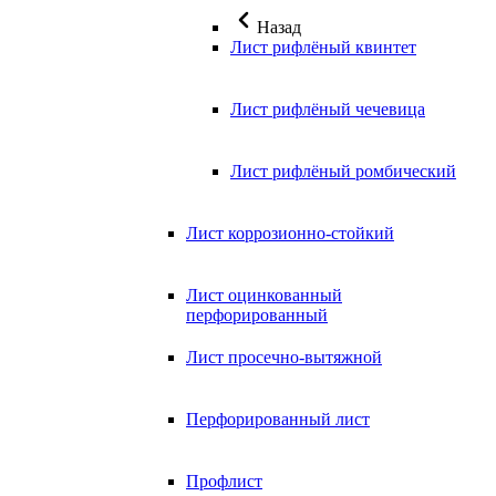
Назад
Лист рифлёный квинтет
Лист рифлёный чечевица
Лист рифлёный ромбический
Лист коррозионно-стойкий
Лист оцинкованный
перфорированный
Лист просечно-вытяжной
Перфорированный лист
Профлист