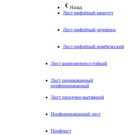
Назад
Лист рифлёный квинтет
Лист рифлёный чечевица
Лист рифлёный ромбический
Лист коррозионно-стойкий
Лист оцинкованный
перфорированный
Лист просечно-вытяжной
Перфорированный лист
Профлист