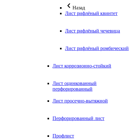
Назад
Лист рифлёный квинтет
Лист рифлёный чечевица
Лист рифлёный ромбический
Лист коррозионно-стойкий
Лист оцинкованный
перфорированный
Лист просечно-вытяжной
Перфорированный лист
Профлист